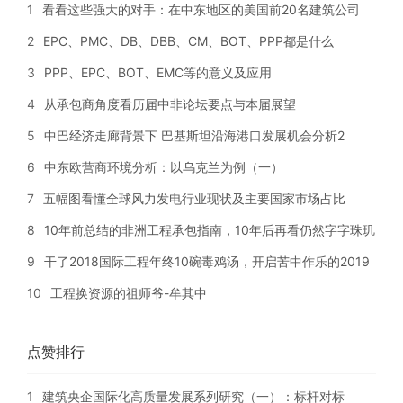
1
看看这些强大的对手：在中东地区的美国前20名建筑公司
2
EPC、PMC、DB、DBB、CM、BOT、PPP都是什么
3
PPP、EPC、BOT、EMC等的意义及应用
4
从承包商角度看历届中非论坛要点与本届展望
5
中巴经济走廊背景下 巴基斯坦沿海港口发展机会分析2
6
中东欧营商环境分析：以乌克兰为例（一）
7
五幅图看懂全球风力发电行业现状及主要国家市场占比
8
10年前总结的非洲工程承包指南，10年后再看仍然字字珠玑
9
干了2018国际工程年终10碗毒鸡汤，开启苦中作乐的2019
10
工程换资源的祖师爷-牟其中
点赞排行
1
建筑央企国际化高质量发展系列研究（一）：标杆对标