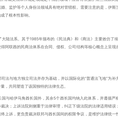
离婚、监护等个人身份法领域具有绝对管辖权。需要注意的是，伊斯
构成了根本性影响。
陆法系。其于1985年颁布的《民法典》和《商法》主要效仿了埃及
使得阿联酋的民商法体系在合同、侵权、公司结构等核心概念上呈现
司法与地方独立司法并存为基础，并以国际化的“普通法飞地”为补
考量，共同塑造了该国独特的法律生态。
长国与哈伊马角酋长国外，其余5个酋长国均纳入此体系，并遵循严
步裁决；上诉法院则侧重于法律审理，纠正下级法院的法律适用错误
最终上诉，更负责裁决联邦与酋长国间的权限争议，是维护法律统一