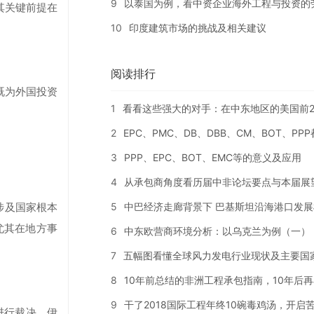
9
以泰国为例，看中资企业海外工程与投资的
其关键前提在
10
印度建筑市场的挑战及相关建议
阅读排行
既为外国投资
1
看看这些强大的对手：在中东地区的美国前2
2
EPC、PMC、DB、DBB、CM、BOT、PP
3
PPP、EPC、BOT、EMC等的意义及应用
4
从承包商角度看历届中非论坛要点与本届展
5
中巴经济走廊背景下 巴基斯坦沿海港口发展
涉及国家根本
尤其在地方事
6
中东欧营商环境分析：以乌克兰为例（一）
7
五幅图看懂全球风力发电行业现状及主要国
8
10年前总结的非洲工程承包指南，10年后
9
干了2018国际工程年终10碗毒鸡汤，开启苦
进行裁决。伊