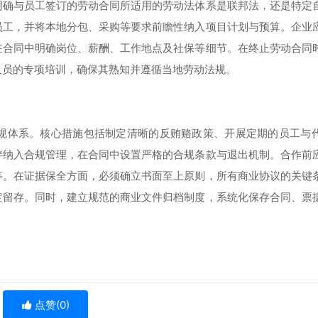
明确与员工签订的劳动合同所适用的劳动法体系是联邦法，还是特定
员工，并将本地分包、采购等要求前瞻性纳入项目计划与预算。企业
在合同中明确岗位、薪酬、工作地点及社保等细节。在终止劳动合同
人员的专项培训，确保其熟知并遵循当地劳动法规。
规体系。核心措施包括制定清晰的反贿赂政策、开展定期的员工与
伴纳入合规管理，在合同中设置严格的合规条款与退出机制。合作前
等。在证据保全方面，必须确立书面至上原则，所有商业协议的关键
定留存。同时，建立规范的商业文件归档制度，系统化保存合同、票
点赞(
0
)