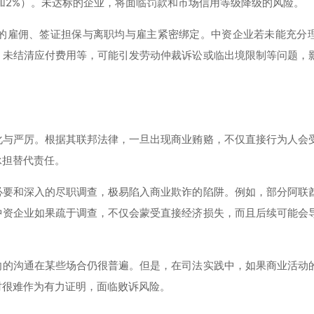
增加2%）。未达标的企业，将面临罚款和市场信用等级降级的风险。
的雇佣、签证担保与离职均与雇主紧密绑定。中资企业若未能充分
、未结清应付费用等，可能引发劳动仲裁诉讼或临出境限制等问题，
化与严厉。根据其联邦法律，一旦出现商业贿赂，不仅直接行为人会
承担替代责任。
必要和深入的尽职调查，极易陷入商业欺诈的陷阱。例如，部分阿联
中资企业如果疏于调查，不仅会蒙受直接经济损失，而且后续可能会
向的沟通在某些场合仍很普遍。但是，在司法实践中，如果商业活动
时很难作为有力证明，面临败诉风险。