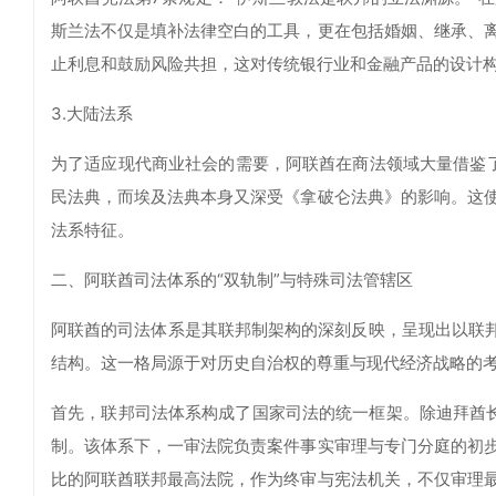
斯兰法不仅是填补法律空白的工具，更在包括婚姻、继承、
止利息和鼓励风险共担，这对传统银行业和金融产品的设计
3.大陆法系
为了适应现代商业社会的需要，阿联酋在商法领域大量借鉴了大
民法典，而埃及法典本身又深受《拿破仑法典》的影响。这
法系特征。
二、阿联酋司法体系的“双轨制”与特殊司法管辖区
阿联酋的司法体系是其联邦制架构的深刻反映，呈现出以联邦
结构。这一格局源于对历史自治权的尊重与现代经济战略的
首先，联邦司法体系构成了国家司法的统一框架。除迪拜酋
制。该体系下，一审法院负责案件事实审理与专门分庭的初
比的阿联酋联邦最高法院，作为终审与宪法机关，不仅审理