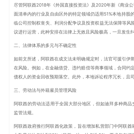
尽管阿联酋2018年《外国直接投资法》及2020年新《商
面清单内的行业及自由区外的特定领域仍适用51%本地持股
临公司控制权丧失、利润分配争议及投资权益无法保障等风险
议进行运营，此种安排在法律上无效且风险极高，一旦发生
二、法律体系的多元与不确定性
如前文所述，阿联酋在成文法未明确规定时，法官可援引伊
在风险。例如，在金融借贷、违约赔偿等商事领域，合同约
债权人的资金回收预期落空。此外，本地诉讼程序冗长，且
三、劳动法与外籍雇员管理风险
阿联酋的劳动法适用于全国大部分地区，但如迪拜多种商品
监管法规。
阿联酋政府推行阿联酋化政策，旨在增加私营部门中阿联酋籍