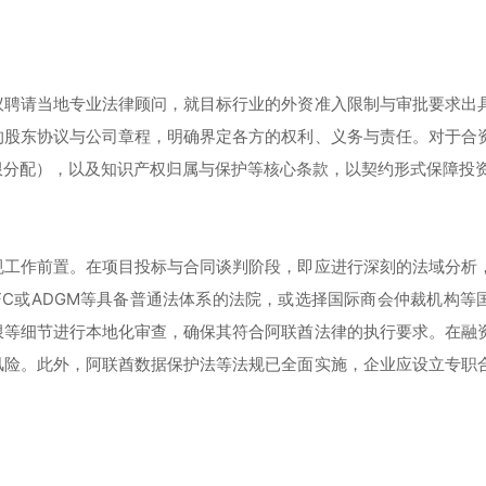
议聘请当地专业法律顾问，就目标行业的外资准入限制与审批要求出
的股东协议与公司章程，明确界定各方的权利、义务与责任。对于合
限分配），以及知识产权归属与保护等核心条款，以契约形式保障投
规工作前置。在项目投标与合同谈判阶段，即应进行深刻的法域分析
FC或ADGM等具备普通法体系的法院，或选择国际商会仲裁机构等
限等细节进行本地化审查，确保其符合阿联酋法律的执行要求。在融
风险。此外，阿联酋数据保护法等法规已全面实施，企业应设立专职