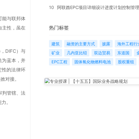
10
阿联酋EPC项目详细设计进度计划控制管
可能与联邦体
热门标签
自主性，虽在
建筑
融资的主要方式
披露
海外工程行
e，DIFC）与
矿业
几内亚比绍
双边贸易
东道国
通法为蓝本，并
EPC工程
固体氧化物燃料电池
股权重组
定性的法律环
高效对接。
审判管辖、法
能力。