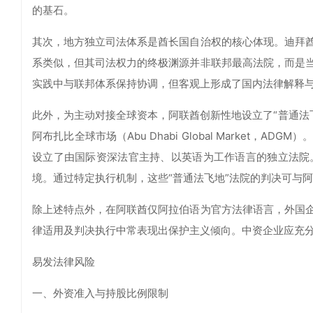
的基石。
其次，地方独立司法体系是酋长国自治权的核心体现。迪拜
系类似，但其司法权力的终极渊源并非联邦最高法院，而是
实践中与联邦体系保持协调，但客观上形成了国内法律解释
此外，为主动对接全球资本，阿联酋创新性地设立了“普通法飞地”——迪拜国际
阿布扎比全球市场（Abu Dhabi Global Marke
设立了由国际资深法官主持、以英语为工作语言的独立法院
境。通过特定执行机制，这些“普通法飞地”法院的判决可与
除上述特点外，在阿联酋仅阿拉伯语为官方法律语言，外国
律适用及判决执行中常表现出保护主义倾向。中资企业应充
易发法律风险
一、外资准入与持股比例限制