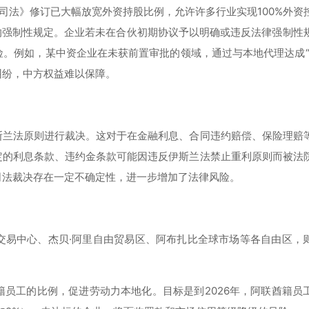
业公司法》修订已大幅放宽外资持股比例，允许许多行业实现100%外资
的强制性规定。企业若未在合伙初期协议予以明确或违反法律强制性
。例如，某中资企业在未获前置审批的领域，通过与本地代理达成“
纠纷，中方权益难以保障。
斯兰法原则进行裁决。这对于在金融利息、合同违约赔偿、保险理赔
定的利息条款、违约金条款可能因违反伊斯兰法禁止重利原则而被法
司法裁决存在一定不确定性，进一步增加了法律风险。
交易中心、杰贝·阿里自由贸易区、阿布扎比全球市场等各自由区，
员工的比例，促进劳动力本地化。目标是到2026年，阿联酋籍员