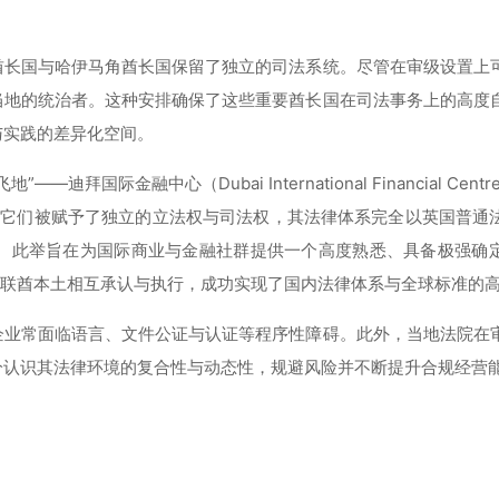
酋长国与哈伊马角酋长国保留了独立的司法系统。尽管在审级设置上
当地的统治者。这种安排确保了这些重要酋长国在司法事务上的高度
与实践的差异化空间。
金融中心（Dubai International Financial Centr
t，ADGM）。它们被赋予了独立的立法权与司法权，其法律体系完全以英国普
。此举旨在为国际商业与金融社群提供一个高度熟悉、具备极强确
阿联酋本土相互承认与执行，成功实现了国内法律体系与全球标准的
企业常面临语言、文件公证与认证等程序性障碍。此外，当地法院在
分认识其法律环境的复合性与动态性，规避风险并不断提升合规经营