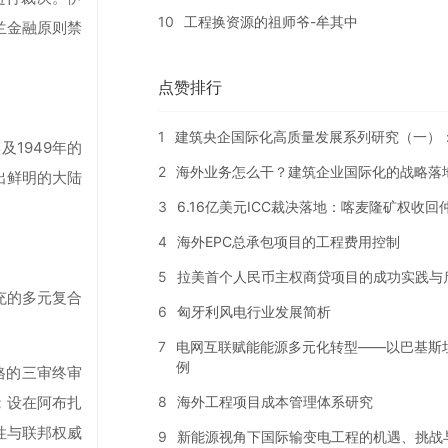
10
工程换资源的祖师爷-牟其中
兰金融原则禁
点赞排行
1
建筑央企国际化高质量发展系列研究（一）
1949年的
2
海外业务怎么干？建筑企业国际化的战略落
出鲜明的大陆
3
6.16亿美元ICC裁决落地：喀麦隆矿权收
4
海外EPC总承包项目的工程费用控制
5
拉美首个人民币主权商贷项目的成功实践与
充的多元复合
6
匈牙利风电行业发展简析
7
电网互联赋能能源多元化转型——以巴基斯
例
格的三审终审
8
海外工程项目成本管理体系研究
；设在阿布扎
性与联邦权威
9
新能源视角下国际输变电工程的机遇、挑战