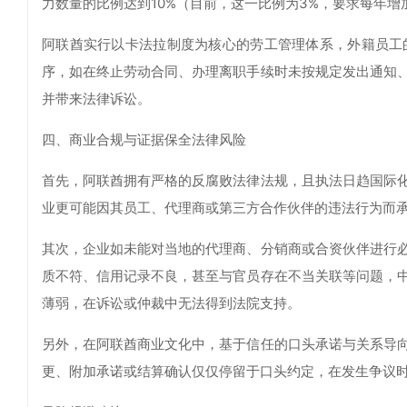
力数量的比例达到10%（目前，这一比例为3%，要求每年
阿联酋实行以卡法拉制度为核心的劳工管理体系，外籍员工
序，如在终止劳动合同、办理离职手续时未按规定发出通知
并带来法律诉讼。
四、商业合规与证据保全法律风险
首先，阿联酋拥有严格的反腐败法律法规，且执法日趋国际
业更可能因其员工、代理商或第三方合作伙伴的违法行为而
其次，企业如未能对当地的代理商、分销商或合资伙伴进行
质不符、信用记录不良，甚至与官员存在不当关联等问题，
薄弱，在诉讼或仲裁中无法得到法院支持。
另外，在阿联酋商业文化中，基于信任的口头承诺与关系导
更、附加承诺或结算确认仅仅停留于口头约定，在发生争议