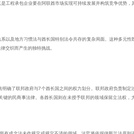
其是工程承包企业要在阿联酋市场实现可持续发展并构筑竞争优势，
法系以及地方习惯法与酋长国特别法令共存的复杂局面。这种多元性
法律交织而产生的独特挑战。
宪法明确了联邦政府与7个酋长国之间的权力划分。联邦政府负责制定
关键的民商事法律。各酋长国则在未授予联邦的领域保留立法权，
在所有成文法未作规定或规定不清的领域，法官将依据伊斯兰法原则