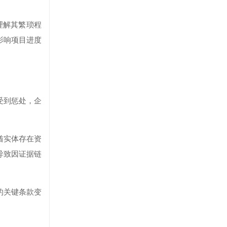
理解其繁琐程
影响项目进度
受到惩处，企
酋实体存在资
导致因证据链
的关键条款变