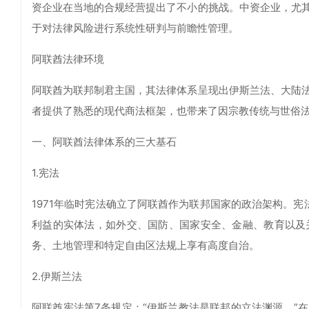
资企业在当地的合规经营提出了不小的挑战。中资企业，尤
于对法律风险进行系统性研判与前瞻性管理。
阿联酋法律环境
阿联酋为联邦制君主国，其法律体系呈现出伊斯兰法、大陆
者提供了熟悉的现代商法框架，也带来了因宗教传统与世俗
一、阿联酋法律体系的三大基石
1.宪法
1971年临时宪法确立了阿联酋作为联邦国家的政治架构。
利益的实体法，如外交、国防、国家安全、金融、教育以及
务、土地管理和特定自由区法规上享有高度自治。
2.伊斯兰法
阿联酋宪法第7条规定：“伊斯兰教法是联邦的立法渊源。”