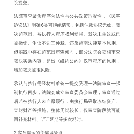
院提交。
法院审查聚焦程序合法性与公共政策适配性，《民事
诉讼法》明确6类可拒绝情形，包括仲裁协议无效、裁
决超范围、被执行人程序权利受损、裁决未生效或已
被撤销、争议不适宜仲裁、违反越南法律基本原则。
但实践中存在超范围审查倾向，部分法院会变相审查
裁决实质内容，超出《纽约公约》仅审程序的原则，
增加裁决被拒风险。
承认与执行需经材料准备—提交受理—法院审查—强
制执行四步，法院会成立审查委员会审理，审查通过
后若被执行人未自愿履行，由执行局采取冻结资产、
查封财产等措施。整体周期较长，仅审查阶段就可能
因补充材料、听证延期等多次耗时。
2.实务揭示的关键风险点