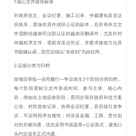
1.核心文件留存标准
对政府批文、会议纪要、施工记录、仲裁通知及送达
回执等，需保存原件或经公证的副本，且所有外文文
件需附经越南司法部认证的越南语翻译件；尤其针对
仲裁程序文件，需留存送达凭证，并要求接收方出具
书面确认函，防范后续以“未收到”为由抗辩。
2.证据分类与归档
按项目审批—合同履行—争议发生3个阶段分类归档，
每个阶段需标注文件形成时间、参与主体、核心内
容，例如在土地征收阶段，需同步留存政府补偿方案
公告、村民签收记录、协商会议纪要，若后续引发争
议，可证明程序合规性；对涉及金额、工期、责任划
分的关键沟通，优先采用书面盖章+公证形式，避免口
头约定或非正式沟通。