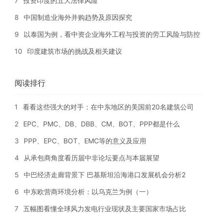
7
投资印度的五大法律风险
8
中国制造业海外并购趋势及原因探究
9
以泰国为例，看中资企业海外工程与投资的劳工风险与防控
10
印度建筑市场的挑战及相关建议
阅读排行
1
看看这些强大的对手：在中东地区的美国前20名建筑公司
2
EPC、PMC、DB、DBB、CM、BOT、PPP都是什么
3
PPP、EPC、BOT、EMC等的意义及应用
4
从承包商角度看历届中非论坛要点与本届展望
5
中巴经济走廊背景下 巴基斯坦沿海港口发展机会分析2
6
中东欧营商环境分析：以乌克兰为例（一）
7
五幅图看懂全球风力发电行业现状及主要国家市场占比