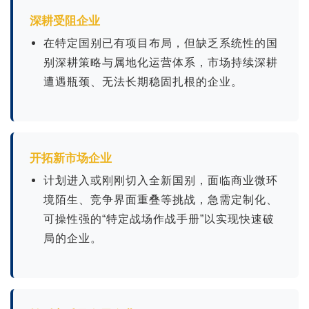
一国一策
海外市场布局
深耕受阻企业
在特定国别已有项目布局，但缺乏系统性的国
别深耕策略与属地化运营体系，市场持续深耕
遭遇瓶颈、无法长期稳固扎根的企业。
氢能行业研究
中欧非可再生能源合作
海外市场布局
海外市场布局
开拓新市场企业
计划进入或刚刚切入全新国别，面临商业微环
境陌生、竞争界面重叠等挑战，急需定制化、
可操性强的“特定战场作战手册”以实现快速破
中法第三方市场可再生能
欧洲电价预测与机制研究
局的企业。
源投资合作研究
海外市场布局
一国一策咨询