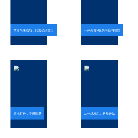
革命尚未成功，同志仍须努力
一体两翼N驱的向往与现实
逆水行舟，不进则退
从一场思想大解放开始