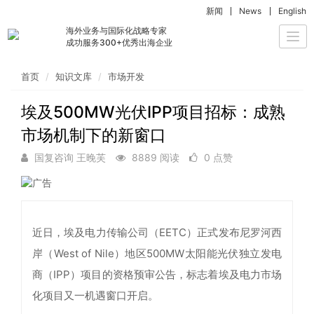
新闻
News
English
海外业务与国际化战略专家
Togg
成功服务300+优秀出海企业
navi
首页
知识文库
市场开发
埃及500MW光伏IPP项目招标：成熟
市场机制下的新窗口
国复咨询 王晚芙
8889 阅读
0 点赞
近日，埃及电力传输公司（EETC）正式发布尼罗河西
岸（West of Nile）地区500MW太阳能光伏独立发电
商（IPP）项目的资格预审公告，标志着埃及电力市场
化项目又一机遇窗口开启。