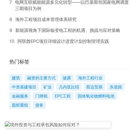
7
电网互联赋能能源多元化转型——以巴基斯坦国家电网调度
三期项目为例
8
海外工程项目成本管理体系研究
9
新能源视角下国际输变电工程的机遇、挑战与应对策略
10
阿联酋EPC项目详细设计进度计划控制管理实践
热门标签
建筑
融资的主要方式
披露
海外工程行业
中资基建项目
矿业
几内亚比绍
双边贸易
东道国
金融服务
门牌税
EPC工程
固体氧化物燃料电池
股权重组
债务