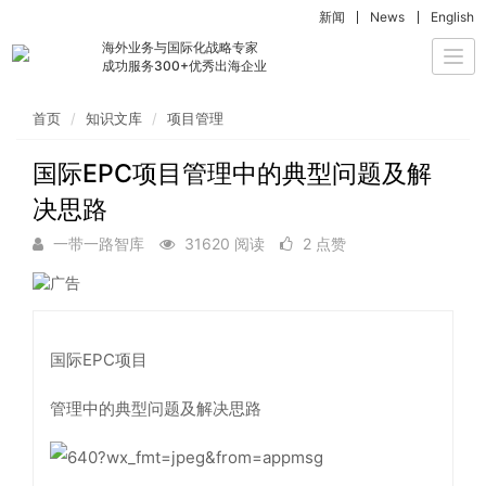
新闻
News
English
海外业务与国际化战略专家
Togg
成功服务300+优秀出海企业
navi
首页
知识文库
项目管理
国际EPC项目管理中的典型问题及解
决思路
一带一路智库
31620 阅读
2 点赞
国际EPC项目
管理中的典型问题及解决思路