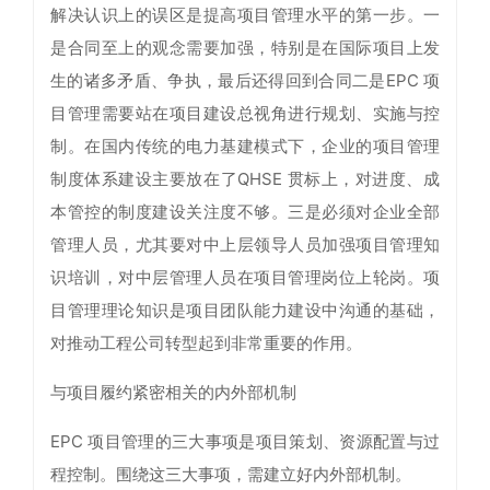
解决认识上的误区是提高项目管理水平的第一步。一
是合同至上的观念需要加强，特别是在国际项目上发
生的诸多矛盾、争执，最后还得回到合同二是EPC 项
目管理需要站在项目建设总视角进行规划、实施与控
制。在国内传统的电力基建模式下，企业的项目管理
制度体系建设主要放在了QHSE 贯标上，对进度、成
本管控的制度建设关注度不够。三是必须对企业全部
管理人员，尤其要对中上层领导人员加强项目管理知
识培训，对中层管理人员在项目管理岗位上轮岗。项
目管理理论知识是项目团队能力建设中沟通的基础，
对推动工程公司转型起到非常重要的作用。
与项目履约紧密相关的内外部机制
EPC 项目管理的三大事项是项目策划、资源配置与过
程控制。围绕这三大事项，需建立好内外部机制。