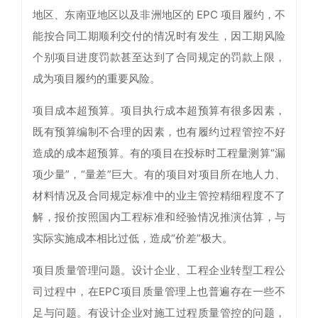
地区、东南亚地区以及非洲地区的 EPC 项目履约，不
能按合同工期顺利交付的情况时有发生，因工期风险
个别项目进度罚款甚至达到了合同规定的罚款上限，
成为项目履约的重要风险。
项目成本超预算。项目执行成本超预算有很多因素，
既有预算编制不合理的因素，也有履约过程管控不好
造成的成本超预算。有的项目在投标时工程量测算“漏
项少量”，“量差”巨大。有的项目对项目所在地人力、
材料情况及合同规定标准中的业主管控精细程度不了
解，报价按照国内工程标准和经验情况推演估算，与
实际实施成本相比过低，造成“价差”极大。
项目质量管理问题。设计企业、工程企业转型工程公
司过程中，在EPC项目质量管理上也普遍存在一些不
足与问题。有设计企业对施工过程质量管控的问题，