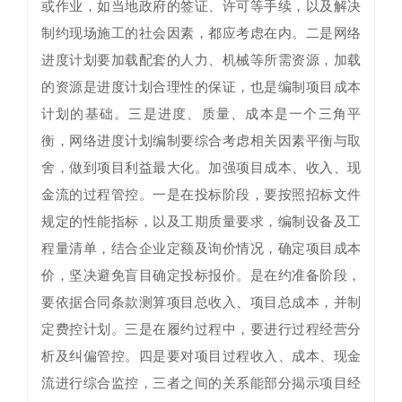
或作业，如当地政府的签证、许可等手续，以及解决
制约现场施工的社会因素，都应考虑在内。二是网络
进度计划要加载配套的人力、机械等所需资源，加载
的资源是进度计划合理性的保证，也是编制项目成本
计划的基础。三是进度、质量、成本是一个三角平
衡，网络进度计划编制要综合考虑相关因素平衡与取
舍，做到项目利益最大化。加强项目成本、收入、现
金流的过程管控。一是在投标阶段，要按照招标文件
规定的性能指标，以及工期质量要求，编制设备及工
程量清单，结合企业定额及询价情况，确定项目成本
价，坚决避免盲目确定投标报价。是在约准备阶段，
要依据合同条款测算项目总收入、项目总成本，并制
定费控计划。三是在履约过程中，要进行过程经营分
析及纠偏管控。四是要对项目过程收入、成本、现金
流进行综合监控，三者之间的关系能部分揭示项目经