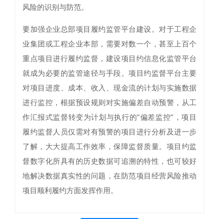
风险的识别与防范。
要加强企业总部项目履约监管平台建设。对于工程企
业集团或工程企业本部，需要对数一个，甚至上百个
重点项目进行履约监督，建设项目约信息化监管平台
就成为必要的监管途径与手段。项目约监督平台主要
对项目进度、成本、收入、现金流的计划与实施数据
进行监控，根据预设规则对实施偏差自动预警，从工
作汇报式监督转变为计划与执行的“偏差监控”，项目
履约监督人员仅需对有预警的项目进行分析及进一步
了解，大大提高工作效率，保障监督质量。项目约监
督数字化所具有的历史数据可追溯的特性，也可较好
地解决数据真实性的问题，在防范项目经营风险推动
项目顺利履约方面发挥作用。