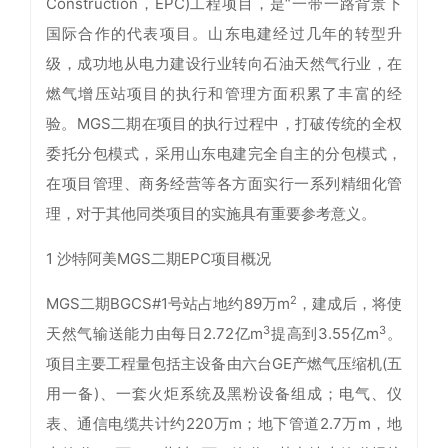
Construction，EPC)工程项目，是“一带一路背景下
国际合作的代表项目。山东电建经过几年的转型升
级，成功地从电力建设行业转向石油天然气行业，在
燃气增压站项目的执行和管理方面积累了丰富的经
验。MGS二期在项目的执行过程中，打破传统的全权
委托分包模式，采用山东电建完全自主的分包模式，
在项目管理、商务经营等各方面实行一系列精细化管
理，对于其他同类项目的实施具有重要参考意义。
1 沙特阿美MGS二期EPC项目概况
2
MGS二期BGCS#1号站占地约89万m
，建成后，将使
3
3
天然气输送能力由每日2.72亿m
提高到3.55亿m
。
项目主要工程量包括主设备由六台GE产燃气压缩机(五
用一备)、一套火炬系统及黑粉设备组成；电气、仪
表、通信电缆共计约220万m；地下管道2.7万m，地