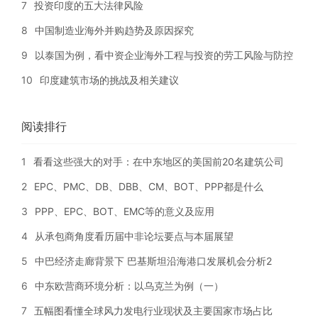
7
投资印度的五大法律风险
8
中国制造业海外并购趋势及原因探究
9
以泰国为例，看中资企业海外工程与投资的劳工风险与防控
10
印度建筑市场的挑战及相关建议
阅读排行
1
看看这些强大的对手：在中东地区的美国前20名建筑公司
2
EPC、PMC、DB、DBB、CM、BOT、PPP都是什么
3
PPP、EPC、BOT、EMC等的意义及应用
4
从承包商角度看历届中非论坛要点与本届展望
5
中巴经济走廊背景下 巴基斯坦沿海港口发展机会分析2
6
中东欧营商环境分析：以乌克兰为例（一）
7
五幅图看懂全球风力发电行业现状及主要国家市场占比