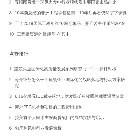
7
五幅图看懂全球风力发电行业现状及主要国家市场占比
8
10年前总结的非洲工程承包指南，10年后再看仍然字字珠玑
9
干了2018国际工程年终10碗毒鸡汤，开启苦中作乐的2019
10
工程换资源的祖师爷-牟其中
点赞排行
1
建筑央企国际化高质量发展系列研究（一）：标杆对标
2
海外业务怎么干？建筑企业国际化的战略落地与行动方案研
究
3
6.16亿美元ICC裁决落地：喀麦隆矿权收回仲裁案深度复盘
4
海外EPC总承包项目的工程费用控制
5
拉美首个人民币主权商贷项目的成功实践与启示
6
匈牙利风电行业发展简析