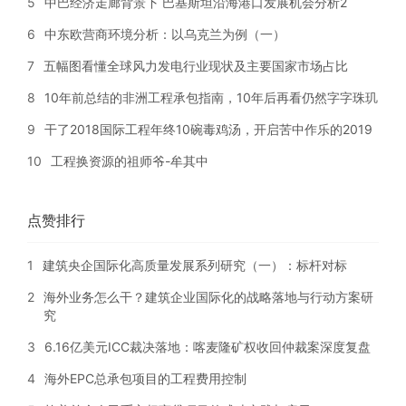
5
中巴经济走廊背景下 巴基斯坦沿海港口发展机会分析2
6
中东欧营商环境分析：以乌克兰为例（一）
7
五幅图看懂全球风力发电行业现状及主要国家市场占比
8
10年前总结的非洲工程承包指南，10年后再看仍然字字珠玑
9
干了2018国际工程年终10碗毒鸡汤，开启苦中作乐的2019
10
工程换资源的祖师爷-牟其中
点赞排行
1
建筑央企国际化高质量发展系列研究（一）：标杆对标
2
海外业务怎么干？建筑企业国际化的战略落地与行动方案研
究
3
6.16亿美元ICC裁决落地：喀麦隆矿权收回仲裁案深度复盘
4
海外EPC总承包项目的工程费用控制