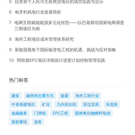
5
拉美首个人民币主权商贷项目的成功实践与启示
6
匈牙利风电行业发展简析
7
电网互联赋能能源多元化转型——以巴基斯坦国家电网调度
三期项目为例
8
海外工程项目成本管理体系研究
9
新能源视角下国际输变电工程的机遇、挑战与应对策略
10
阿联酋EPC项目详细设计进度计划控制管理实践
热门标签
建筑
融资的主要方式
披露
海外工程行业
中资基建项目
矿业
几内亚比绍
双边贸易
东道国
金融服务
门牌税
EPC工程
固体氧化物燃料电池
股权重组
债务