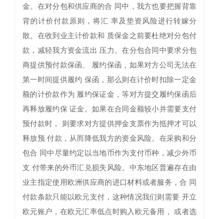
金。在对分包和供应商的合 同中，我方也要把握背靠
背的计价付款原则，将汇 率及垫资风险进行转嫁分
散。在收到业主计价款和 质保金之前要杜绝对分包付
款，减轻我方资金流出 压力。在分包合同中要求分包
商提供预付款保函、 履约保函，如果对方公司无法在
第一时间提供履约 保函，那么则在计价时扣除一定金
额的计价款作为 履约保证金，等对方提交履约保函后
再释放履约保 证金。如果在合同金额较小并需要支付
预付款时， 则要求对方提供押金支票作为抵押才可以
释放预 付款，从而降低我方的资金风险。在采购和分
包合 同中尽量约定以当地币作为支付币种，减少外币
支 付带来的外币汇兑损失风险。中东地区普遍存在由
业主指定使用欧洲供应商的进口材料或者服务，合 同
付款条款只能以欧元支付，这种情况我们则需要 开立
欧元账户，在欧元汇率低点时购入欧元备用， 或者选