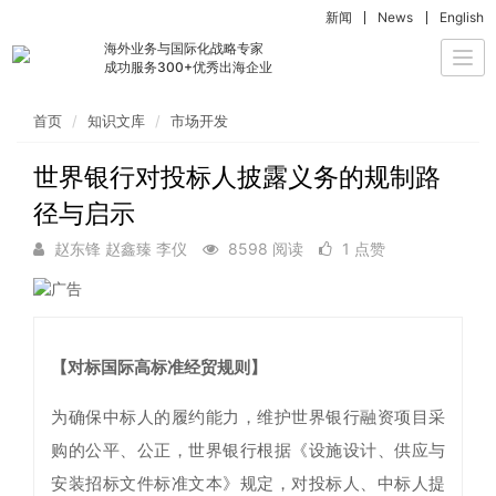
新闻
News
English
海外业务与国际化战略专家
Togg
成功服务300+优秀出海企业
navi
首页
知识文库
市场开发
世界银行对投标人披露义务的规制路
径与启示
赵东锋 赵鑫臻 李仪
8598 阅读
1 点赞
【对标国际高标准经贸规则】
为确保中标人的履约能力，维护世界银行融资项目采
购的公平、公正，世界银行根据《设施设计、供应与
安装招标文件标准文本》规定，对投标人、中标人提