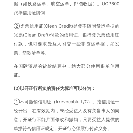
据（如铁路运单、航空运单、邮包收据）。UCP600
跟单信用证惯例
②光票信用证(Clean Credit)是凭不随附货运单据的
光票(Clean Draft)付款的信用证。银行凭光票信用证
付款，也可要求受益人附交一些非货运单据，如发
票、垫款清单等。
在国际贸易的货款结算中，绝大部分使用跟单信用
证。
(2)以开证行所负的责任为标准可以分为：
①不可撤销信用证（Irrevocable L/C）。指信用证一
经开出，在有效期内，未经受益人及有关当事人的同
意，开证行不能片面修改和撤销，只要受益人提供的
单据符合信用证规定，开证行必须履行付款义务。