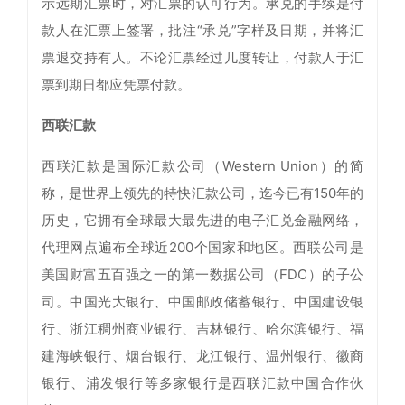
示远期汇票时，对汇票的认可行为。承兑的手续是付
款人在汇票上签署，批注“承兑”字样及日期，并将汇
票退交持有人。不论汇票经过几度转让，付款人于汇
票到期日都应凭票付款。
西联汇款
西联汇款是国际汇款公司（Western Union）的简
称，是世界上领先的特快汇款公司，迄今已有150年的
历史，它拥有全球最大最先进的电子汇兑金融网络，
代理网点遍布全球近200个国家和地区。西联公司是
美国财富五百强之一的第一数据公司（FDC）的子公
司。中国光大银行、中国邮政储蓄银行、中国建设银
行、浙江稠州商业银行、吉林银行、哈尔滨银行、福
建海峡银行、烟台银行、龙江银行、温州银行、徽商
银行、浦发银行等多家银行是西联汇款中国合作伙