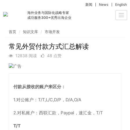
新闻
News
English
海外业务与国际化战略专家
Togg
成功服务300+优秀出海企业
navi
首页
知识文库
市场开发
常见外贸付款方式汇总解读
12838 阅读
48 点赞
付款从接收的账户来区分：
1.对公账户：T/T,L/C,D/P，D/A,O/A
2.对私账户：西联汇款，Paypal，速汇金，T/T
T/T