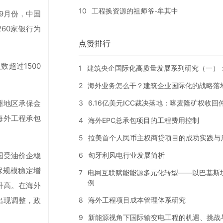
10
工程换资源的祖师爷-牟其中
9月份，中国
60家银行为
点赞排行
数超过1500
1
建筑央企国际化高质量发展系列研究（一）
2
海外业务怎么干？建筑企业国际化的战略落
3
6.16亿美元ICC裁决落地：喀麦隆矿权收
洲地区承保金
海外工程承包
4
海外EPC总承包项目的工程费用控制
5
拉美首个人民币主权商贷项目的成功实践与
6
匈牙利风电行业发展简析
油国受油价企稳
保规模稳定增
7
电网互联赋能能源多元化转型——以巴基斯
例
升高。在海外
8
海外工程项目成本管理体系研究
出现调整，政
9
新能源视角下国际输变电工程的机遇、挑战