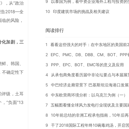
9
以泰国为例，看中资企业海外工程与投资的
》，从“政治
10
印度建筑市场的挑战及相关建议
2018—全
面临的风险，
阅读排行
分化加剧，三
1
看看这些强大的对手：在中东地区的美国前2
2
EPC、PMC、DB、DBB、CM、BOT、PP
朝鲜、韩国、
3
PPP、EPC、BOT、EMC等的意义及应用
，不确定性下
4
从承包商角度看历届中非论坛要点与本届展
5
中巴经济走廊背景下 巴基斯坦沿海港口发展
的评级，土耳
6
中东欧营商环境分析：以乌克兰为例（一）
“负面”13
7
五幅图看懂全球风力发电行业现状及主要国
8
10年前总结的非洲工程承包指南，10年后
9
干了2018国际工程年终10碗毒鸡汤，开启苦