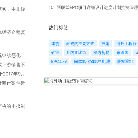
10
阿联酋EPC项目详细设计进度计划控制管
落实，中非经
热门标签
体经济企稳复
建筑
融资的主要方式
披露
海外工程行
矿业
几内亚比绍
双边贸易
东道国
况继续恶化，
EPC工程
固体氧化物燃料电池
股权重组
致下游销售不
017年9月
计赔付案件近
严格的申报制