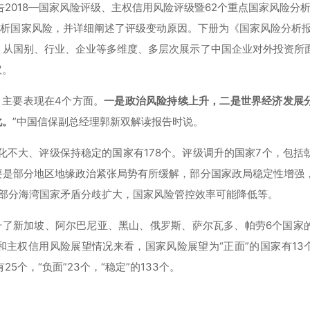
告2018—国家风险评级、主权信用风险评级暨62个重点国家风险分析
入分析国家风险，并详细阐述了评级变动原因。下册为《国家风险分析报告
，从国别、行业、企业等多维度、多层次展示了中国企业对外投资所
议。
。主要表现在4个方面。
一是政治风险持续上升，二是世界经济发展
化。
”中国信保副总经理郭新双解读报告时说。
化不大、评级保持稳定的国家有178个。评级调升的国家7个，包括
要是部分地区地缘政治紧张局势有所缓解，部分国家政局稳定性增强
部分海湾国家矛盾分歧扩大，国家风险管控效率可能降低等。
升了新加坡、阿尔巴尼亚、黑山、俄罗斯、萨尔瓦多、帕劳6个国家
和主权信用风险展望情况来看，国家风险展望为“正面”的国家有13个，
5个，“负面”23个，“稳定”的133个。