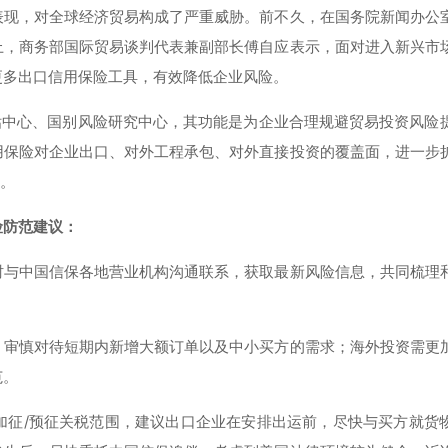
表现，对全球经济贸易构成了严重威胁。前不久，在国务院新闻办公
上，商务部国际贸易谈判代表兼副部长傅自应表示，面对进入新兴市
更多出口信用保险工具，有效降低企业风险。
评估中心、国别风险研究中心，其功能是为企业合理规避贸易投资风险
用保险对企业出口、对外工程承包、对外直接投资的覆盖面，进一步
航。
险防范建议：
时与中国信保各地营业机构沟通联系，获取最新风险信息，共同梳理
。审慎对待短期内新增大额订单以及中小买方的需求；海外投资需更
范。
加征/预征关税范围，建议出口企业在安排出运前，尽快与买方就货