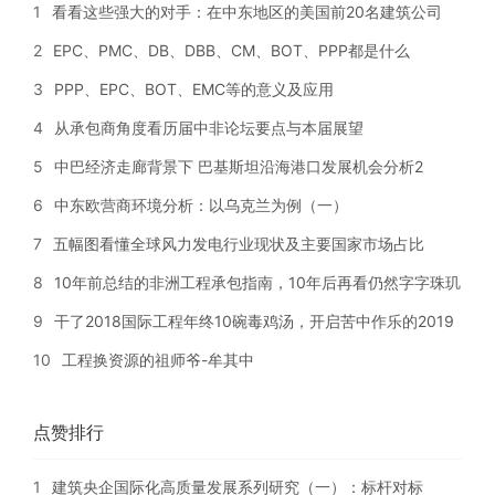
1
看看这些强大的对手：在中东地区的美国前20名建筑公司
2
EPC、PMC、DB、DBB、CM、BOT、PPP都是什么
3
PPP、EPC、BOT、EMC等的意义及应用
4
从承包商角度看历届中非论坛要点与本届展望
5
中巴经济走廊背景下 巴基斯坦沿海港口发展机会分析2
6
中东欧营商环境分析：以乌克兰为例（一）
7
五幅图看懂全球风力发电行业现状及主要国家市场占比
8
10年前总结的非洲工程承包指南，10年后再看仍然字字珠玑
9
干了2018国际工程年终10碗毒鸡汤，开启苦中作乐的2019
10
工程换资源的祖师爷-牟其中
点赞排行
1
建筑央企国际化高质量发展系列研究（一）：标杆对标