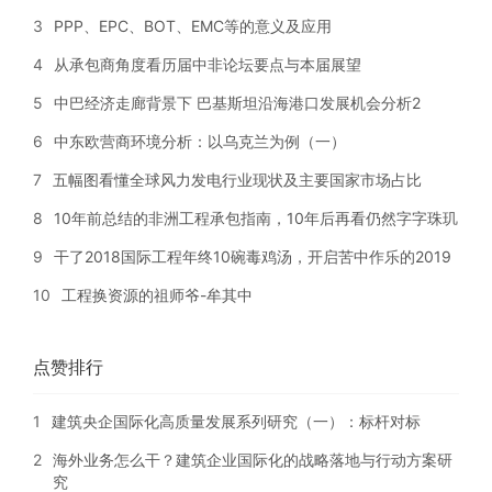
3
PPP、EPC、BOT、EMC等的意义及应用
4
从承包商角度看历届中非论坛要点与本届展望
5
中巴经济走廊背景下 巴基斯坦沿海港口发展机会分析2
6
中东欧营商环境分析：以乌克兰为例（一）
7
五幅图看懂全球风力发电行业现状及主要国家市场占比
8
10年前总结的非洲工程承包指南，10年后再看仍然字字珠玑
9
干了2018国际工程年终10碗毒鸡汤，开启苦中作乐的2019
10
工程换资源的祖师爷-牟其中
点赞排行
1
建筑央企国际化高质量发展系列研究（一）：标杆对标
2
海外业务怎么干？建筑企业国际化的战略落地与行动方案研
究