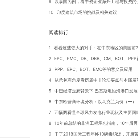
9
以泰国为例，看中资企业海外工程与投资的
10
印度建筑市场的挑战及相关建议
阅读排行
1
看看这些强大的对手：在中东地区的美国前2
2
EPC、PMC、DB、DBB、CM、BOT、PP
3
PPP、EPC、BOT、EMC等的意义及应用
4
从承包商角度看历届中非论坛要点与本届展
5
中巴经济走廊背景下 巴基斯坦沿海港口发展
6
中东欧营商环境分析：以乌克兰为例（一）
7
五幅图看懂全球风力发电行业现状及主要国
8
10年前总结的非洲工程承包指南，10年后
9
干了2018国际工程年终10碗毒鸡汤，开启苦