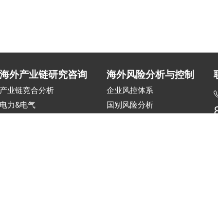
海外产业链研究咨询
海外风险分析与控制
产业链竞合分析
企业风控体系
电力&电气
国别风险分析
交通&基建&水务
项目风险评估
建材&机械
海外风险培训
冶金&化工
矿产&油气
京公网安备11010502056603号
|
京ICP备19046776号-1