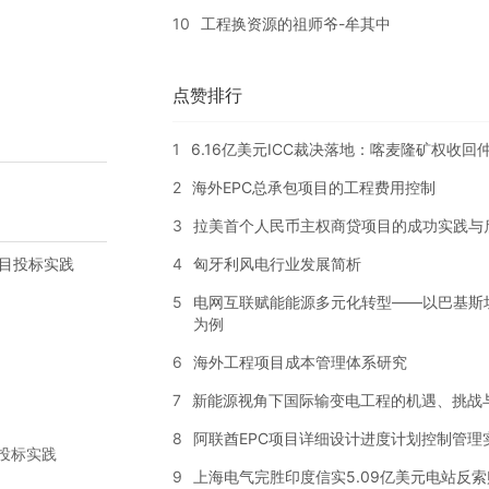
10
工程换资源的祖师爷-牟其中
点赞排行
1
6.16亿美元ICC裁决落地：喀麦隆矿权收
2
海外EPC总承包项目的工程费用控制
3
拉美首个人民币主权商贷项目的成功实践与
4
匈牙利风电行业发展简析
5
电网互联赋能能源多元化转型——以巴基斯
为例
6
海外工程项目成本管理体系研究
7
新能源视角下国际输变电工程的机遇、挑战
8
阿联酋EPC项目详细设计进度计划控制管理
投标实践
9
上海电气完胜印度信实5.09亿美元电站反索