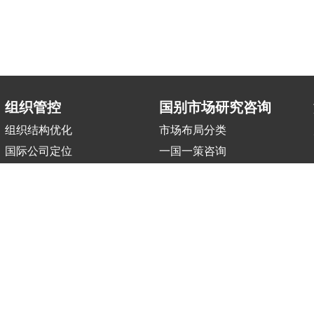
组织管控
国别市场研究咨询
组织结构优化
市场布局分类
国际公司定位
一国一策咨询
区域中心搭建
职能部门国际化
017-
2026 All Rights Reserved. 北京国复咨询有限公司 |
京B2-20203483
|