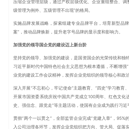
压缩企业管理层级，通过产权层级优化、企业重组整合、调
级管理为例外、五级管理不出现”的格局。
实施品牌发展战略，探索组建专业品牌平台，培育新型品牌
案”，推动品牌焕新，提升老字号品牌的显示度和影响力。
加强党的领导国企党的建设迈上新台阶
坚持党的领导、加强党的建设，是国资国企的光荣传统和独
习近平新时代中国特色社会主义思想为根本遵循，不断增强“四
业党的建设工作会议精神，发挥企业党组织的领导核心和政
深入开展“不忘初心，牢记使命”主题教育、“四史”学习教
开展市国资委系统庆祝中国共产党成立100周年、红色文化
史、强信念、跟党走”等主题活动，使国有企业成为践行习近
贯彻“两个一以贯之”，全部监管企业完成“党建入章”，95
入公司治理各环节，发挥企业党组织把方向、管大局、促落