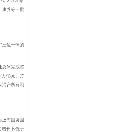
13组25家
、康养等一批
”三位一体的
业总体完成整
2万亿元。持
以混合所有制
办上海国资国
均增长不低于