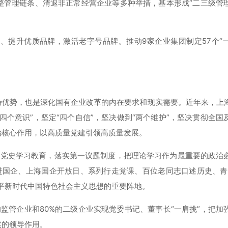
整管理链条、清退非正常经营企业等多种举措，基本形成“二三级管
、提升优质品牌，激活老字号品牌。推动9家企业集团制定57个“
特优势，也是深化国有企业改革的内在要求和现实需要。近年来，上
个意识”，坚定“四个自信”，坚决做到“两个维护”，坚决贯彻全国
治核心作用，以高质量党建引领高质量发展。
育、党史学习教育，落实第一议题制度，把理论学习作为最重要的政治
进国企、上海国企开放日、系列行走党课、百位老同志口述历史、青
平新时代中国特色社会主义思想的重要阵地。
%的监管企业和80%的二级企业实现党委书记、董事长“一肩挑”，把加
实的领导作用。