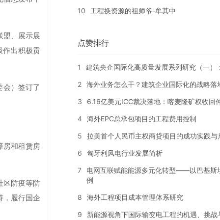
10
工程换资源的祖师爷-牟其中
联盟、展示展
点赞排行
级作出积极贡
1
建筑央企国际化高质量发展系列研究（一）
2
海外业务怎么干？建筑企业国际化的战略落
委会）签订了
3
6.16亿美元ICC裁决落地：喀麦隆矿权收
4
海外EPC总承包项目的工程费用控制
5
拉美首个人民币主权商贷项目的成功实践与
障房和租赁房
6
匈牙利风电行业发展简析
7
电网互联赋能能源多元化转型——以巴基斯
例
社区防疫等防
8
海外工程项目成本管理体系研究
持，履行国企
9
新能源视角下国际输变电工程的机遇、挑战