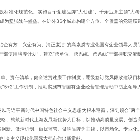
标准化规范化。实施百个党建品牌“大创建”、千余业务主题“大考
设成为坚强战斗堡垒。在沪外36个城市构建全方位、全覆盖的党建联
治企有方、兴企有为、清正廉洁”的高素质专业化国有企业领导人员
干部使用培养计划”，建立“跨单位、跨系统、跨条线”干部挂职交流
清单、责任清单，健全述责述廉工作制度，逐级签订党风廉政建设目
“5+2”工作机制，推动实施市管国有企业经营管理活动中防止领导
以习近平新时代中国特色社会主义思想为根本遵循，深刻领会“两个
战略、构筑新时代上海发展新优势为目标，以推动高质量发展、创造
实创新、做活机制、做优监管、做响品牌为主线，以市场化、专业化
的社会主义现代化国际大都市作出新贡献。