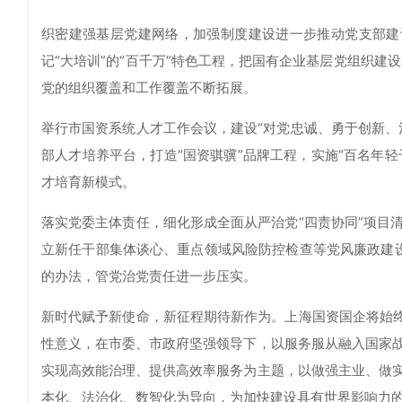
织密建强基层党建网络，加强制度建设进一步推动党支部建设
记“大培训”的“百千万”特色工程，把国有企业基层党组织建
党的组织覆盖和工作覆盖不断拓展。
举行市国资系统人才工作会议，建设“对党忠诚、勇于创新、
部人才培养平台，打造“国资骐骥”品牌工程，实施“百名年轻
才培育新模式。
落实党委主体责任，细化形成全面从严治党“四责协同”项目
立新任干部集体谈心、重点领域风险防控检查等党风廉政建设
的办法，管党治党责任进一步压实。
新时代赋予新使命，新征程期待新作为。上海国资国企将始终
性意义，在市委、市政府坚强领导下，以服务服从融入国家
实现高效能治理、提供高效率服务为主题，以做强主业、做
本化、法治化、数智化为导向，为加快建设具有世界影响力