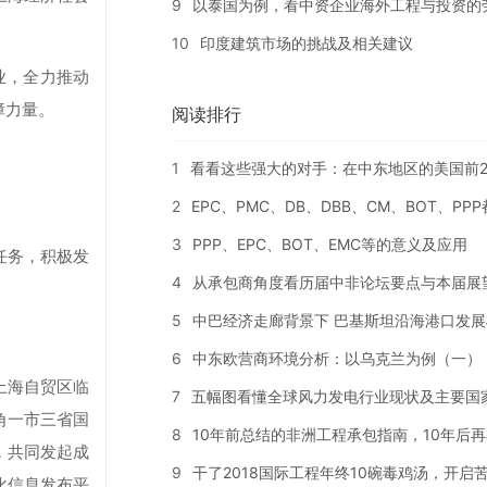
9
以泰国为例，看中资企业海外工程与投资的
10
印度建筑市场的挑战及相关建议
业，全力推动
障力量。
阅读排行
1
看看这些强大的对手：在中东地区的美国前2
2
EPC、PMC、DB、DBB、CM、BOT、PP
3
PPP、EPC、BOT、EMC等的意义及应用
任务，积极发
4
从承包商角度看历届中非论坛要点与本届展
5
中巴经济走廊背景下 巴基斯坦沿海港口发展
6
中东欧营商环境分析：以乌克兰为例（一）
上海自贸区临
7
五幅图看懂全球风力发电行业现状及主要国
角一市三省国
8
10年前总结的非洲工程承包指南，10年后
，共同发起成
9
干了2018国际工程年终10碗毒鸡汤，开启苦
化信息发布平