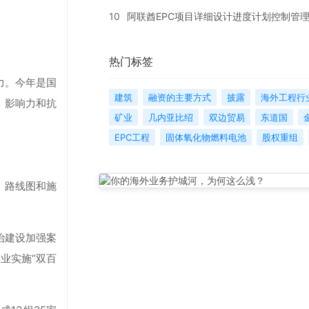
10
阿联酋EPC项目详细设计进度计划控制管
热门标签
力。今年是国
建筑
融资的主要方式
披露
海外工程行
、影响力和抗
矿业
几内亚比绍
双边贸易
东道国
EPC工程
固体氧化物燃料电池
股权重组
、路线图和施
治建设加强案
业实施“双百