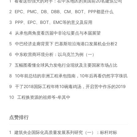
1
看看这些强大的对手：在中东地区的美国前20名建筑公司
2
EPC、PMC、DB、DBB、CM、BOT、PPP都是什么
3
PPP、EPC、BOT、EMC等的意义及应用
4
从承包商角度看历届中非论坛要点与本届展望
5
中巴经济走廊背景下 巴基斯坦沿海港口发展机会分析2
6
中东欧营商环境分析：以乌克兰为例（一）
7
五幅图看懂全球风力发电行业现状及主要国家市场占比
8
10年前总结的非洲工程承包指南，10年后再看仍然字字珠玑
9
干了2018国际工程年终10碗毒鸡汤，开启苦中作乐的2019
10
工程换资源的祖师爷-牟其中
点赞排行
1
建筑央企国际化高质量发展系列研究（一）：标杆对标