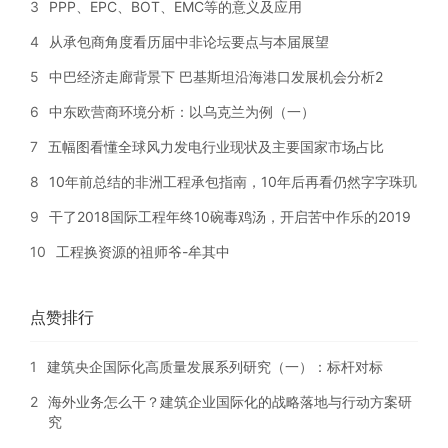
3
PPP、EPC、BOT、EMC等的意义及应用
4
从承包商角度看历届中非论坛要点与本届展望
5
中巴经济走廊背景下 巴基斯坦沿海港口发展机会分析2
6
中东欧营商环境分析：以乌克兰为例（一）
7
五幅图看懂全球风力发电行业现状及主要国家市场占比
8
10年前总结的非洲工程承包指南，10年后再看仍然字字珠玑
9
干了2018国际工程年终10碗毒鸡汤，开启苦中作乐的2019
10
工程换资源的祖师爷-牟其中
点赞排行
1
建筑央企国际化高质量发展系列研究（一）：标杆对标
2
海外业务怎么干？建筑企业国际化的战略落地与行动方案研
究