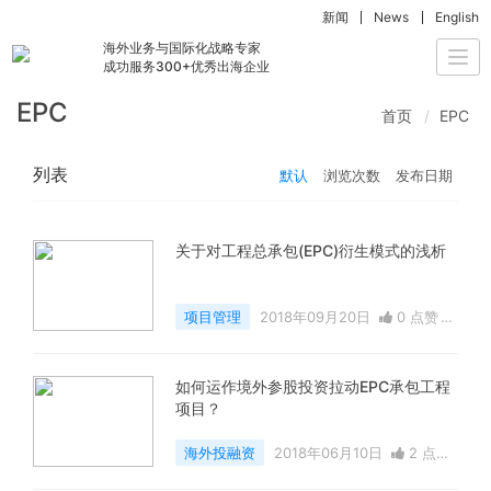
新闻
News
English
海外业务与国际化战略专家
Togg
成功服务300+优秀出海企业
navi
EPC
首页
EPC
列表
默认
浏览次数
发布日期
关于对工程总承包(EPC)衍生模式的浅析
项目管理
2018年09月20日
0 点赞
13518 浏览
如何运作境外参股投资拉动EPC承包工程
项目？
海外投融资
2018年06月10日
2 点赞
9196 浏览