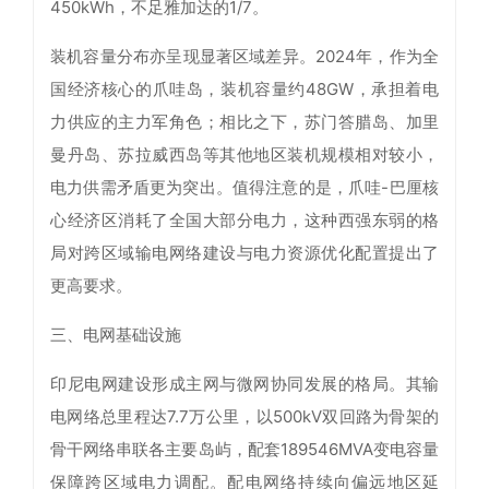
450kWh，不足雅加达的1/7。
装机容量分布亦呈现显著区域差异。2024年，作为全
国经济核心的爪哇岛，装机容量约48GW，承担着电
力供应的主力军角色；相比之下，苏门答腊岛、加里
曼丹岛、苏拉威西岛等其他地区装机规模相对较小，
电力供需矛盾更为突出。值得注意的是，爪哇-巴厘核
心经济区消耗了全国大部分电力，这种西强东弱的格
局对跨区域输电网络建设与电力资源优化配置提出了
更高要求。
三、电网基础设施
印尼电网建设形成主网与微网协同发展的格局。其输
电网络总里程达7.7万公里，以500kV双回路为骨架的
骨干网络串联各主要岛屿，配套189546MVA变电容量
保障跨区域电力调配。配电网络持续向偏远地区延