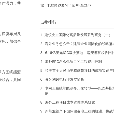
合作潜力，共
10
工程换资源的祖师爷-牟其中
点赞排行
的投资布局及
1
建筑央企国际化高质量发展系列研究（一）
依托，加强全
2
海外业务怎么干？建筑企业国际化的战略落
3
6.16亿美元ICC裁决落地：喀麦隆矿权收
4
海外EPC总承包项目的工程费用控制
5
拉美首个人民币主权商贷项目的成功实践与
双方围绕能源
6
匈牙利风电行业发展简析
强联合，共同
7
电网互联赋能能源多元化转型——以巴基斯
例
8
海外工程项目成本管理体系研究
9
新能源视角下国际输变电工程的机遇、挑战