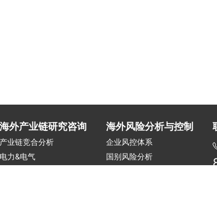
海外产业链研究咨询
海外风险分析与控制
产业链竞合分析
企业风控体系
电力&电气
国别风险分析
交通&基建&水务
项目风险评估
建材&机械
海外风险培训
冶金&化工
矿产&油气