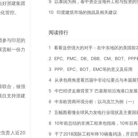
9
以泰国为例，看中资企业海外工程与投资的
当好浙建集团
10
印度建筑市场的挑战及相关建议
强化管控。
阅读排行
团参与印尼的
1
看看这些强大的对手：在中东地区的美国前2
展贡献一份力
2
EPC、PMC、DB、DBB、CM、BOT、PP
3
PPP、EPC、BOT、EMC等的意义及应用
4
从承包商角度看历届中非论坛要点与本届展
强联合，做强
5
中巴经济走廊背景下 巴基斯坦沿海港口发展
既往支持浙建
6
中东欧营商环境分析：以乌克兰为例（一）
。
7
五幅图看懂全球风力发电行业现状及主要国
8
10年前总结的非洲工程承包指南，10年后
负责人近20
9
干了2018国际工程年终10碗毒鸡汤，开启苦