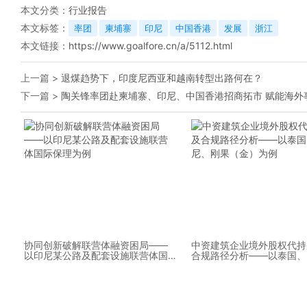
本文分类：
行业报告
本文标签：
率团
柬埔寨
印尼
中国香港
发展
浙江
本文链接：
https://www.goalfore.cn/a/5112.html
上一篇 >
退煤趋势下，印度尼西亚和越南转型出路何在？
下一篇 >
陶关锋率团赴柬埔寨、印尼、中国香港招商拓市 赋能海外
协同创新破解联营体融资困局——
中资建筑企业境外股权代持
以印尼某公路及配套设施联营体国
合规路径分析——以泰国、
际保理为例
刚果（金）为例