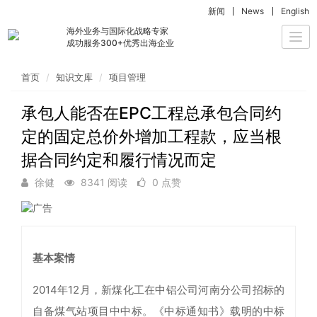
新闻
News
English
海外业务与国际化战略专家
Togg
成功服务300+优秀出海企业
navi
首页
知识文库
项目管理
承包人能否在EPC工程总承包合同约
定的固定总价外增加工程款，应当根
据合同约定和履行情况而定
徐健
8341 阅读
0 点赞
基本案情
2014年12月，新煤化工在中铝公司河南分公司招标的
自备煤气站项目中中标。《中标通知书》载明的中标