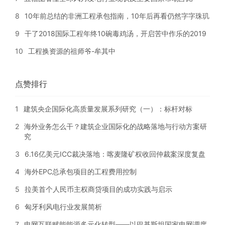
8
10年前总结的非洲工程承包指南，10年后再看仍然字字珠玑
9
干了2018国际工程年终10碗毒鸡汤，开启苦中作乐的2019
10
工程换资源的祖师爷-牟其中
点赞排行
1
建筑央企国际化高质量发展系列研究（一）：标杆对标
2
海外业务怎么干？建筑企业国际化的战略落地与行动方案研
究
3
6.16亿美元ICC裁决落地：喀麦隆矿权收回仲裁案深度复盘
4
海外EPC总承包项目的工程费用控制
5
拉美首个人民币主权商贷项目的成功实践与启示
6
匈牙利风电行业发展简析
7
电网互联赋能能源多元化转型——以巴基斯坦国家电网调度