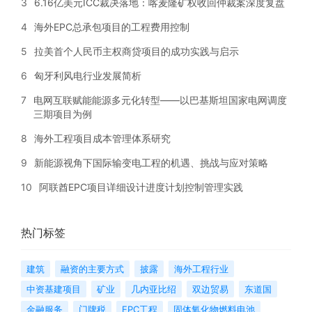
3
6.16亿美元ICC裁决落地：喀麦隆矿权收回仲裁案深度复盘
4
海外EPC总承包项目的工程费用控制
5
拉美首个人民币主权商贷项目的成功实践与启示
6
匈牙利风电行业发展简析
7
电网互联赋能能源多元化转型——以巴基斯坦国家电网调度
三期项目为例
8
海外工程项目成本管理体系研究
9
新能源视角下国际输变电工程的机遇、挑战与应对策略
10
阿联酋EPC项目详细设计进度计划控制管理实践
热门标签
建筑
融资的主要方式
披露
海外工程行业
中资基建项目
矿业
几内亚比绍
双边贸易
东道国
金融服务
门牌税
EPC工程
固体氧化物燃料电池