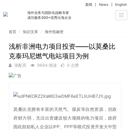
新闻
News
English
海外业务与国际化战略专家
Togg
成功服务300+优秀出海企业
navi
首页
知识文库
海外投融资
浅析非洲电力项目投资——以莫桑比
克泰玛尼燃气电站项目为例
张配亮
9694 阅读
0 点赞
莫桑比克拥有丰富的天然气、煤炭等自然资源，但政
府财力弱，无法出资建设较大规模的电力项目，政府
因此鼓励私人企业以IPP、PPP等模式投资开发大中型