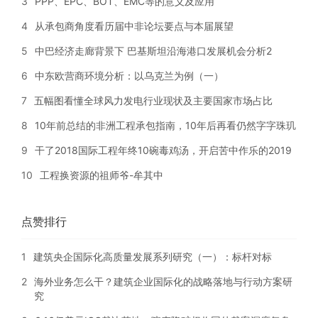
3
PPP、EPC、BOT、EMC等的意义及应用
4
从承包商角度看历届中非论坛要点与本届展望
5
中巴经济走廊背景下 巴基斯坦沿海港口发展机会分析2
6
中东欧营商环境分析：以乌克兰为例（一）
7
五幅图看懂全球风力发电行业现状及主要国家市场占比
8
10年前总结的非洲工程承包指南，10年后再看仍然字字珠玑
9
干了2018国际工程年终10碗毒鸡汤，开启苦中作乐的2019
10
工程换资源的祖师爷-牟其中
点赞排行
1
建筑央企国际化高质量发展系列研究（一）：标杆对标
2
海外业务怎么干？建筑企业国际化的战略落地与行动方案研
究