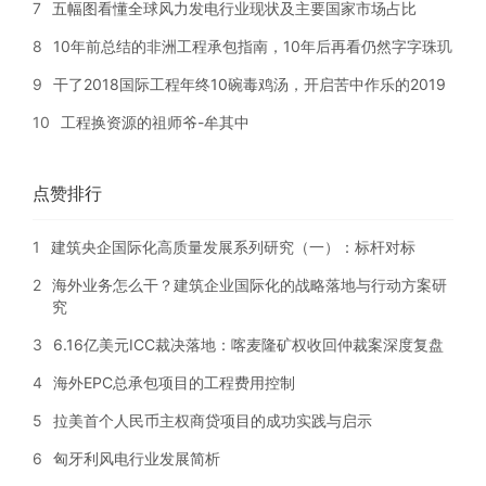
7
五幅图看懂全球风力发电行业现状及主要国家市场占比
8
10年前总结的非洲工程承包指南，10年后再看仍然字字珠玑
9
干了2018国际工程年终10碗毒鸡汤，开启苦中作乐的2019
10
工程换资源的祖师爷-牟其中
点赞排行
1
建筑央企国际化高质量发展系列研究（一）：标杆对标
2
海外业务怎么干？建筑企业国际化的战略落地与行动方案研
究
3
6.16亿美元ICC裁决落地：喀麦隆矿权收回仲裁案深度复盘
4
海外EPC总承包项目的工程费用控制
5
拉美首个人民币主权商贷项目的成功实践与启示
6
匈牙利风电行业发展简析