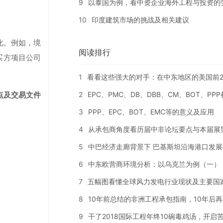
9
以泰国为例，看中资企业海外工程与投资的
10
印度建筑市场的挑战及相关建议
化。例如，境
阅读排行
对买方项目公司
1
看看这些强大的对手：在中东地区的美国前2
2
EPC、PMC、DB、DBB、CM、BOT、PP
点及交易文件
3
PPP、EPC、BOT、EMC等的意义及应用
4
从承包商角度看历届中非论坛要点与本届展
5
中巴经济走廊背景下 巴基斯坦沿海港口发展
6
中东欧营商环境分析：以乌克兰为例（一）
7
五幅图看懂全球风力发电行业现状及主要国
8
10年前总结的非洲工程承包指南，10年后
9
干了2018国际工程年终10碗毒鸡汤，开启苦