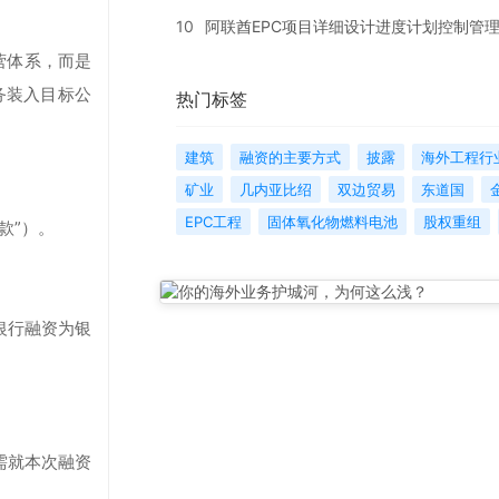
10
阿联酋EPC项目详细设计进度计划控制管
营体系，而是
务装入目标公
热门标签
建筑
融资的主要方式
披露
海外工程行
矿业
几内亚比绍
双边贸易
东道国
EPC工程
固体氧化物燃料电池
股权重组
款”）。
银行融资为银
需就本次融资