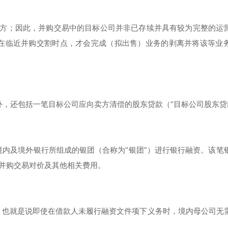
买方；因此，并购交易中的目标公司并非已存续并具有较为完整的运
在临近并购交割时点，才会完成（拟出售）业务的剥离并将该等业
外，还包括一笔目标公司应向卖方清偿的股东贷款（“目标公司股东贷
内及境外银行所组成的银团（合称为“银团”）进行银行融资。该笔
并购交易对价及其他相关费用。
，也就是说即使在借款人未履行融资文件项下义务时，境内母公司无