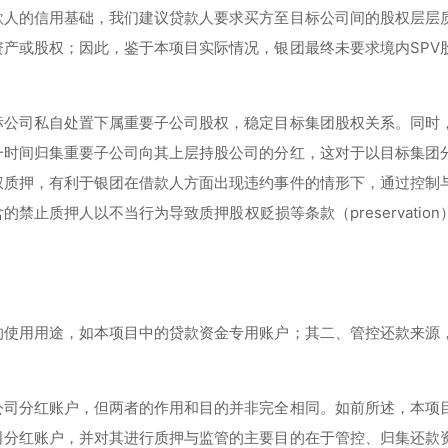
款人的信用基础，我们建议贷款人要求买方至目标公司间的股权层层
资产或股权；因此，鉴于本项目实际情况，银团最终未要求境内SPV
标公司私自处置下属重要子公司股权，稳定目标集团股权关系。同时
一时间归集重要子公司向其上层持股公司的分红，这对于以目标集团
权质押，有利于银团在借款人方面出现违约事件的情形下，通过控制
止质押人以不当行为导致质押股权贬损等条款（preservation
的使用用途，如本项目中的贷款资金专用账户；其二、管控还款来源
公司分红账户，但两者的作用和目的并非完全相同。如前所述，本项
司分红账户，并对其进行质押与监管的主要目的在于管控、归集还款