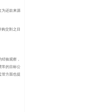
红为还款来源
并购交割之目
的经验观察，
惯常的目标公
监管方面也提