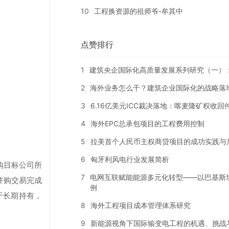
10
工程换资源的祖师爷-牟其中
点赞排行
1
建筑央企国际化高质量发展系列研究（一）
2
海外业务怎么干？建筑企业国际化的战略落
3
6.16亿美元ICC裁决落地：喀麦隆矿权收
4
海外EPC总承包项目的工程费用控制
5
拉美首个人民币主权商贷项目的成功实践与
6
匈牙利风电行业发展简析
购目标公司所
7
电网互联赋能能源多元化转型——以巴基斯
并购交易完成
例
于长期持有，
8
海外工程项目成本管理体系研究
9
新能源视角下国际输变电工程的机遇、挑战