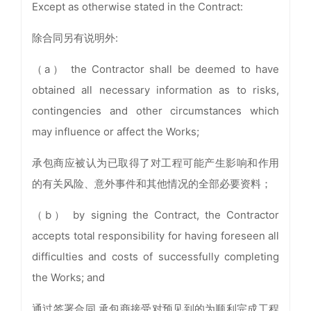
Except as otherwise stated in the Contract:
除合同另有说明外:
（a） the Contractor shall be deemed to have
obtained all necessary information as to risks,
contingencies and other circumstances which
may influence or affect the Works;
承包商应被认为已取得了对工程可能产生影响和作用
的有关风险、意外事件和其他情况的全部必要资料；
（b） by signing the Contract, the Contractor
accepts total responsibility for having foreseen all
difficulties and costs of successfully completing
the Works; and
通过签署合同,承包商接受对预见到的为顺利完成工程