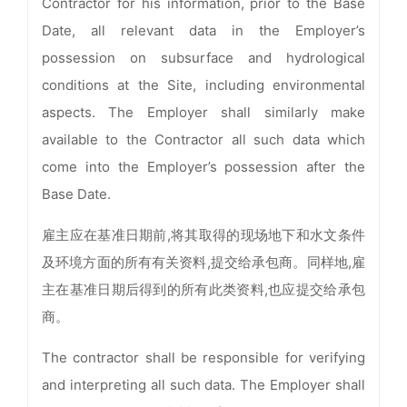
Contractor for his information, prior to the Base
Date, all relevant data in the Employer’s
possession on subsurface and hydrological
conditions at the Site, including environmental
aspects. The Employer shall similarly make
available to the Contractor all such data which
come into the Employer’s possession after the
Base Date.
雇主应在基准日期前,将其取得的现场地下和水文条件
及环境方面的所有有关资料,提交给承包商。同样地,雇
主在基准日期后得到的所有此类资料,也应提交给承包
商。
The contractor shall be responsible for verifying
and interpreting all such data. The Employer shall