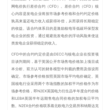
网电价执行差价合约（CFD）。差价合约（CFD）核
心内容是发电企业将按市场参考价格和合约约定价格
孰高来返还电力收入或获得补偿，从而获得长期稳定
的收益。该合约体系目的是激励核电等低碳环保型发
电企业的投资，通过规避批发电价的浮动风险来使这
类发电企业获得稳定的收入。
CFD中的合约约定价是由DECC与核电企业在投资项
目谈判期间，基于英国公开市场售电价格加上项目成
本分析、双方认可的财务模型中列载的费用及假设而
确定。市场参考价格按照英国市场平均电价确定。英
国核电行业采用两个市场指数的加权平均价格作为市
场参考价格，即N2EX英国电力衍生品半年度合约价格
和LEBA英国半年远期售电合同价格的加权每日平均
数。N2EX合约价格联系着北欧电力交易所和纳斯达克