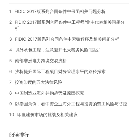
1
FIDIC 2017版系列合同条件中保函相关问题分析
2
FIDIC 2017版系列合同条件中工程师/业主代表相关问题分
析
3
FIDIC 2017版系列合同条件中索赔程序及相关问题分析
4
境外承包工程，注意避开七大税务风险“雷区”
5
南部非洲电力跨境交易浅析
6
浅析提升国际工程项目财务管理水平的路径探索
7
投资印度的五大法律风险
8
中国制造业海外并购趋势及原因探究
9
以泰国为例，看中资企业海外工程与投资的劳工风险与防控
10
印度建筑市场的挑战及相关建议
阅读排行