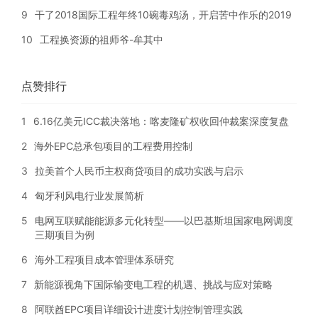
9
干了2018国际工程年终10碗毒鸡汤，开启苦中作乐的2019
10
工程换资源的祖师爷-牟其中
点赞排行
1
6.16亿美元ICC裁决落地：喀麦隆矿权收回仲裁案深度复盘
2
海外EPC总承包项目的工程费用控制
3
拉美首个人民币主权商贷项目的成功实践与启示
4
匈牙利风电行业发展简析
5
电网互联赋能能源多元化转型——以巴基斯坦国家电网调度
三期项目为例
6
海外工程项目成本管理体系研究
7
新能源视角下国际输变电工程的机遇、挑战与应对策略
8
阿联酋EPC项目详细设计进度计划控制管理实践