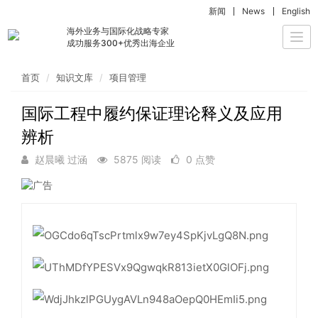
新闻
News
English
海外业务与国际化战略专家
Togg
成功服务300+优秀出海企业
navi
首页
知识文库
项目管理
国际工程中履约保证理论释义及应用
辨析
赵晨曦 过涵
5875 阅读
0 点赞