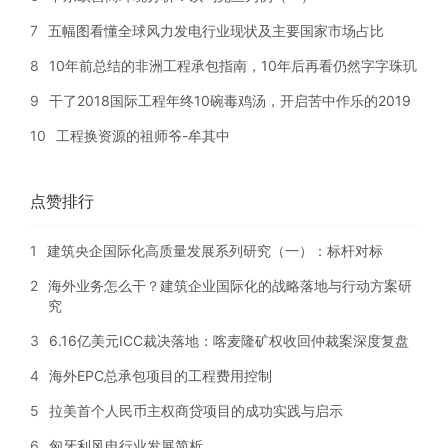
7
五幅图看懂全球风力发电行业现状及主要国家市场占比
8
10年前总结的非洲工程承包指南，10年后再看仍然字字珠玑
9
干了2018国际工程年终10碗毒鸡汤，开启苦中作乐的2019
10
工程换资源的祖师爷-牟其中
点赞排行
1
建筑央企国际化高质量发展系列研究（一）：标杆对标
2
海外业务怎么干？建筑企业国际化的战略落地与行动方案研
究
3
6.16亿美元ICC裁决落地：喀麦隆矿权收回仲裁案深度复盘
4
海外EPC总承包项目的工程费用控制
5
拉美首个人民币主权商贷项目的成功实践与启示
6
匈牙利风电行业发展简析