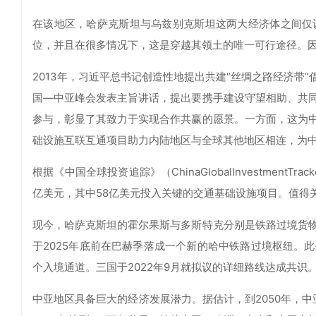
在该地区，哈萨克斯坦与乌兹别克斯坦这两大经济体之间仅
位，并且在很多情况下，这是穿越其领土的唯一可行途径。
2013年，习近平总书记创造性地提出共建“丝绸之路经济带”
国—中亚峰会发表主旨讲话，提出要携手建设守望相助、共
参与，彰显了其致力于实现合作共赢的愿景。一方面，这为
础设施互联互通项目助力内陆地区与全球其他地区相连，为
根据《中国全球投资追踪》（ChinaGlobalInvestment
亿美元，其中58亿美元投入关键的交通基础设施项目。值得
现今，哈萨克斯坦的霍尔果斯与多斯特克分别是铁路过境货
于2025年底前在巴赫季落成一个新的哈中铁路过境枢纽。
个入境通道。三国于2022年9月就拟议的详细路线达成共识
中亚地区具备巨大的经济发展潜力。据估计，到2050年，中亚