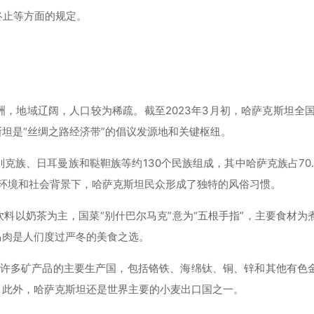
终止等方面的规定。
地域辽阔，人口较为稀疏。截至2023年3月初，哈萨克斯坦全国人
坦是“丝绸之路经济带”的倡议发源地和关键枢纽。
族、日耳曼族和鞑靼族等约130个民族组成，其中哈萨克族占70.
然环境和社会背景下，哈萨克斯坦民众形成了独特的风俗习惯。
料以奶茶为主，国菜“别什巴尔马克”意为“五根手指”，主要食材为
马肉是人们度过严冬的美食之选。
，是许多矿产品的主要生产国，包括铬铁、海绵钛、铜、锌和其他有色
。此外，哈萨克斯坦还是世界主要的小麦出口国之一。