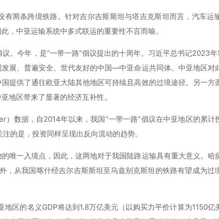
设有两条跨境铁路。针对吉尔吉斯斯坦与塔吉克斯坦而言，汽车运
因此，中亚运输系统中多式联运的重要性不言而喻。
倡议。今年，是“一带一路”倡议提出的十周年。习近平总书记2023年
同发展、普遍安全、世代友好的中国—中亚命运共同体。中亚地区对
中国提供了通往欧亚大陆其他地区可持续且高效的过境途径。另一方
中亚地区带来了显著的经济互补性。
Tracker）数据，自2014年以来，我国“一带一路”倡议在中亚地区的累计
关注的是，投资同样呈现出反向流动的趋势。
物的唯一入境点，因此，这两地对于我国陆路运输具有重大意义。哈
此外，从我国喀什经吉尔吉斯斯坦至乌兹别克斯坦的铁路有望成为过
。
地区的名义GDP将达到1.8万亿美元（以购买力平价计算为1150亿