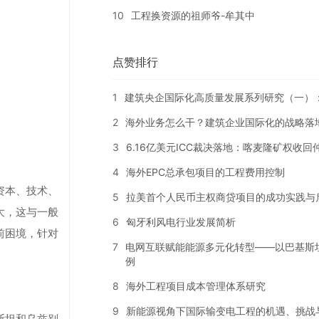
10
工程换资源的祖师爷-牟其中
点赞排行
1
建筑央企国际化高质量发展系列研究（一）
2
海外业务怎么干？建筑企业国际化的战略落
3
6.16亿美元ICC裁决落地：喀麦隆矿权收
4
海外EPC总承包项目的工程费用控制
资本、技术、
5
拉美首个人民币主权商贷项目的成功实践与
大，这与一般
6
匈牙利风电行业发展简析
前困境，针对
7
电网互联赋能能源多元化转型——以巴基斯
例
8
海外工程项目成本管理体系研究
9
新能源视角下国际输变电工程的机遇、挑战
斯坦和乌兹别