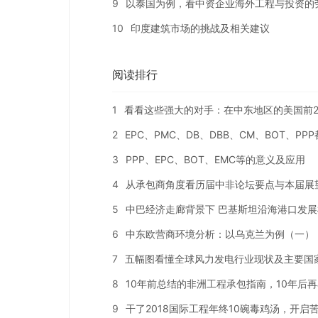
9
以泰国为例，看中资企业海外工程与投资的
10
印度建筑市场的挑战及相关建议
阅读排行
1
看看这些强大的对手：在中东地区的美国前2
2
EPC、PMC、DB、DBB、CM、BOT、PP
3
PPP、EPC、BOT、EMC等的意义及应用
4
从承包商角度看历届中非论坛要点与本届展
5
中巴经济走廊背景下 巴基斯坦沿海港口发展
6
中东欧营商环境分析：以乌克兰为例（一）
7
五幅图看懂全球风力发电行业现状及主要国
8
10年前总结的非洲工程承包指南，10年后
9
干了2018国际工程年终10碗毒鸡汤，开启苦