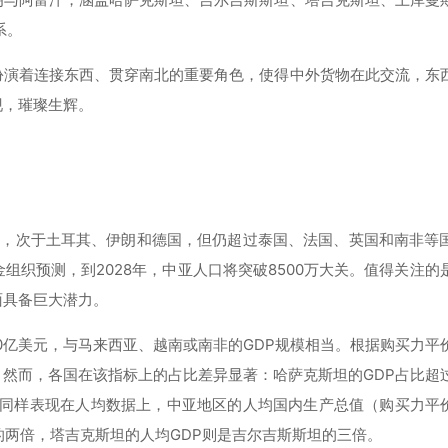
系。
扮演着连接东西、贯穿南北的重要角色，使得中外货物在此交流，东
现，璀璨生辉。
0位，次于土耳其、伊朗和德国，但仍超过泰国、法国、英国和南非等
金组织预测，到2028年，中亚人口将突破8500万大关。值得关注的
面具备巨大潜力。
50亿美元，与马来西亚、越南或南非的GDP规模相当。根据购买力平价
美元。然而，各国在该指标上的占比差异显著：哈萨克斯坦的GDP占比超
同样表现在人均数据上，中亚地区的人均国内生产总值（购买力平价）
的两倍，塔吉克斯坦的人均GDP则是吉尔吉斯斯坦的三倍。