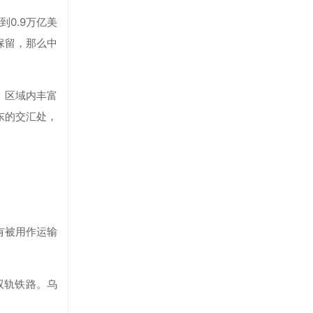
达到0.9万亿美
保留，那么中
。区域内丰富
东的交汇处，
有被用作运输
双轨铁路。乌