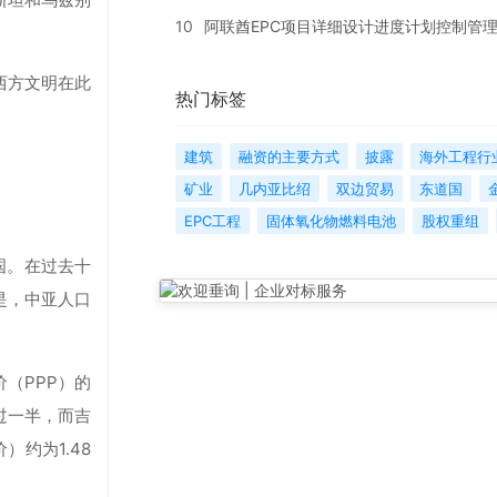
10
阿联酋EPC项目详细设计进度计划控制管
西方文明在此
热门标签
建筑
融资的主要方式
披露
海外工程行
矿业
几内亚比绍
双边贸易
东道国
EPC工程
固体氧化物燃料电池
股权重组
国。在过去十
是，中亚人口
（PPP）的
过一半，而吉
约为1.48