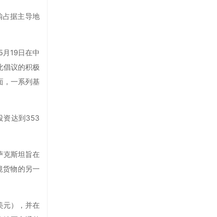
输占据主导地
5月19日在中
此倡议的积极
面，一系列基
投资达到353
萨克斯坦旨在
境货物的另一
美元），并在