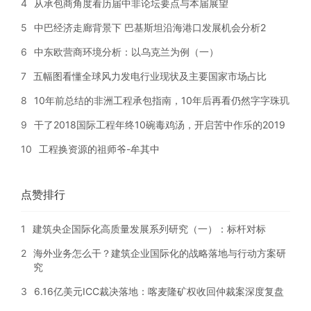
4
从承包商角度看历届中非论坛要点与本届展望
5
中巴经济走廊背景下 巴基斯坦沿海港口发展机会分析2
6
中东欧营商环境分析：以乌克兰为例（一）
7
五幅图看懂全球风力发电行业现状及主要国家市场占比
8
10年前总结的非洲工程承包指南，10年后再看仍然字字珠玑
9
干了2018国际工程年终10碗毒鸡汤，开启苦中作乐的2019
10
工程换资源的祖师爷-牟其中
点赞排行
1
建筑央企国际化高质量发展系列研究（一）：标杆对标
2
海外业务怎么干？建筑企业国际化的战略落地与行动方案研
究
3
6.16亿美元ICC裁决落地：喀麦隆矿权收回仲裁案深度复盘