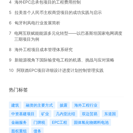
4
海外EPC总承包项目的工程费用控制
5
拉美首个人民币主权商贷项目的成功实践与启示
6
匈牙利风电行业发展简析
7
电网互联赋能能源多元化转型——以巴基斯坦国家电网调度
三期项目为例
8
海外工程项目成本管理体系研究
9
新能源视角下国际输变电工程的机遇、挑战与应对策略
10
阿联酋EPC项目详细设计进度计划控制管理实践
热门标签
建筑
融资的主要方式
披露
海外工程行业
中资基建项目
矿业
几内亚比绍
双边贸易
东道国
金融服务
门牌税
EPC工程
固体氧化物燃料电池
股权重组
债务