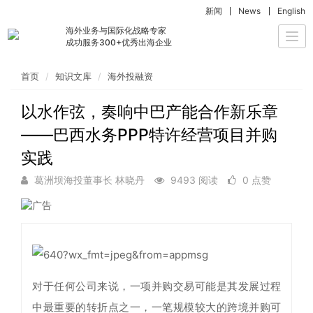
新闻
News
English
海外业务与国际化战略专家
Togg
成功服务300+优秀出海企业
navi
首页
知识文库
海外投融资
以水作弦，奏响中巴产能合作新乐章
——巴西水务PPP特许经营项目并购
实践
葛洲坝海投董事长 林晓丹
9493 阅读
0 点赞
对于任何公司来说，一项并购交易可能是其发展过程
中最重要的转折点之一，一笔规模较大的跨境并购可