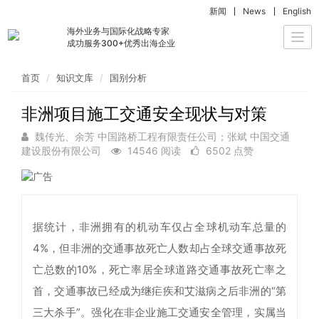
新闻
News
English
海外业务与国际化战略专家
Togg
成功服务300+优秀出海企业
navi
首页
知识文库
国别分析
非洲项目施工交通安全现状与对策
魏传光、余芳 中国路桥工程有限责任公司；张斌 中国交通
建设股份有限公司
14546 阅读
6502 点赞
据统计，非洲拥有的机动车仅占全球机动车总量的
4%，但非洲的交通事故死亡人数却占全球交通事故死
亡总数的10%，死亡率居全球道路交通事故死亡率之
首，交通事故已经成为继疟疾和艾滋病之后非洲的“第
三大杀手”。强化在非企业施工交通安全管理，实属当