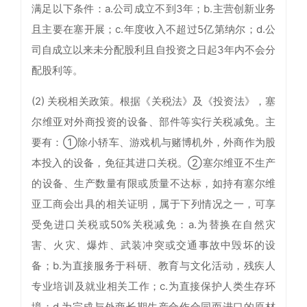
满足以下条件：a.公司成立不到3年；b.主营创新业务
且主要在塞开展；c.年度收入不超过5亿第纳尔；d.公
司自成立以来未分配股利且自投资之日起3年内不会分
配股利等。
(2) 关税相关政策。根据《关税法》及《投资法》，塞
尔维亚对外商投资的设备、部件等实行关税减免。主
要有：①除小轿车、游戏机与赌博机外，外商作为股
本投入的设备，免征其进口关税。②塞尔维亚不生产
的设备、生产数量有限或质量不达标，如持有塞尔维
亚工商会出具的相关证明，属于下列情况之一，可享
受免进口关税或50%关税减免：a.为替换在自然灾
害、火灾、爆炸、武装冲突或交通事故中毁坏的设
备；b.为直接服务于科研、教育与文化活动，残疾人
专业培训及就业相关工作；c.为直接保护人类生存环
境；d.为完成与外商长期生产合作合同而进口的原材