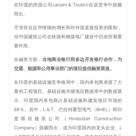
在印度的跨国公司Larsen & Toubro在该竞争中脱颖
而出。
尽管存在反华情绪的增长和对外国直接投资的限制，
但中国建筑公司在铁路和燃煤电厂建设中仍发挥着重
要作用。
在融资方面，
当地商业银行和多边开发银行合作，为
交通、能源和公用事业部门的项目提供融资渠道。
在印度的基础设施竞争格局中，国内承包商承揽了大
量的工程项目。基础设施关键项目数据库中的数据显
示，印度国内承包商占基础设施和建筑项目市场的
89％。其中，L＆T、巴拉特重型电气（BHEL）和印
度斯坦建筑公司（Hindustan Construction
Company）脱颖而出，成为印度国内的龙头企业。L