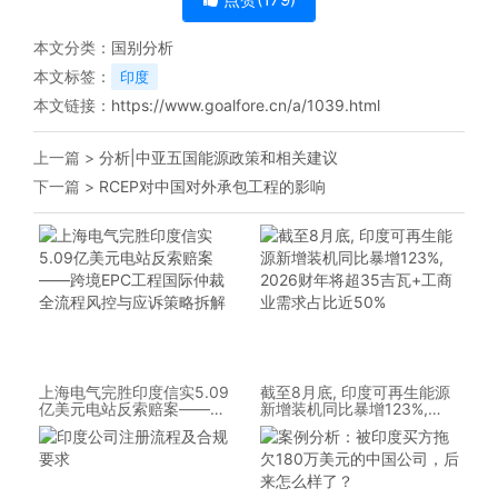
本文分类：
国别分析
本文标签：
印度
本文链接：
https://www.goalfore.cn/a/1039.html
上一篇 >
分析|中亚五国能源政策和相关建议
下一篇 >
RCEP对中国对外承包工程的影响
上海电气完胜印度信实5.09
截至8月底, 印度可再生能源
亿美元电站反索赔案——跨
新增装机同比暴增123%,
境EPC工程国际仲裁全流程
2026财年将超35吉瓦+工商
风控与应诉策略拆解
业需求占比近50%