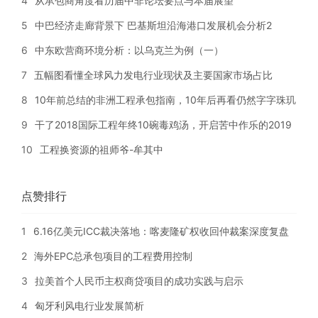
4
从承包商角度看历届中非论坛要点与本届展望
5
中巴经济走廊背景下 巴基斯坦沿海港口发展机会分析2
6
中东欧营商环境分析：以乌克兰为例（一）
7
五幅图看懂全球风力发电行业现状及主要国家市场占比
8
10年前总结的非洲工程承包指南，10年后再看仍然字字珠玑
9
干了2018国际工程年终10碗毒鸡汤，开启苦中作乐的2019
10
工程换资源的祖师爷-牟其中
点赞排行
1
6.16亿美元ICC裁决落地：喀麦隆矿权收回仲裁案深度复盘
2
海外EPC总承包项目的工程费用控制
3
拉美首个人民币主权商贷项目的成功实践与启示
4
匈牙利风电行业发展简析