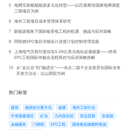
5
电网互联赋能能源多元化转型——以巴基斯坦国家电网调度
三期项目为例
6
海外工程项目成本管理体系研究
7
新能源视角下国际输变电工程的机遇、挑战与应对策略
8
阿联酋EPC项目详细设计进度计划控制管理实践
9
上海电气完胜印度信实5.09亿美元电站反索赔案——跨境
EPC工程国际仲裁全流程风控与应诉策略拆解
10
从"走出去"到"融进去"——央企二级子企业差异化国际业务
开发方法论：以山西院为例
热门标签
建筑
融资的主要方式
披露
海外工程行业
中资基建项目
矿业
几内亚比绍
双边贸易
东道国
金融服务
门牌税
EPC工程
固体氧化物燃料电池