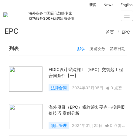
新闻
News
English
海外业务与国际化战略专家
Togg
成功服务300+优秀出海企业
navi
EPC
首页
EPC
列表
默认
浏览次数
发布日期
FIDIC设计采购施工（EPC）交钥匙工程
合同条件【一】
法律合同
2024年02月06日
0 点赞
10461 浏览
海外项目（EPC）税收筹划要点与投标报
价技巧 案例分析
项目管理
2024年01月25日
0 点赞
9114 浏览