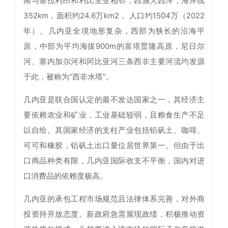
南与塞拉利昂和利比里亚相邻，西濒大西洋，海岸线
352km，面积约24.6万km2， 人口约1504万（2022
年）。几内亚全境地形复杂，西部为狭长的沿海平
原，中部为平均海拔900m的富塔贾隆高原，尼日尔
河、塞内加尔河和冈比亚河三条西非主要河流均发源
于此，被称为“西非水塔”。
几内亚是联合国认定的最不发达国家之一，其经济主
要依赖农业和矿业，工业基础较弱，且粮食生产不足
以自给。其国家经济的支柱产业包括铝矾土、咖啡、
可可和橡胶，铝矾土出口量位居世界第一。但由于出
口商品种类有限，几内亚国际收支不平衡，国内对进
口消费品的依赖度极高。
几内亚的承包工程市场规范且法律体系完善，对外商
投资持开放态度。新政府急需展现政绩，积极推动资