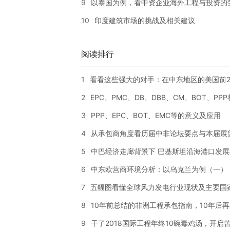
9
以泰国为例，看中资企业海外工程与投资的
10
印度建筑市场的挑战及相关建议
阅读排行
1
看看这些强大的对手：在中东地区的美国前2
2
EPC、PMC、DB、DBB、CM、BOT、PP
3
PPP、EPC、BOT、EMC等的意义及应用
4
从承包商角度看历届中非论坛要点与本届展
5
中巴经济走廊背景下 巴基斯坦沿海港口发展
6
中东欧营商环境分析：以乌克兰为例（一）
7
五幅图看懂全球风力发电行业现状及主要国
8
10年前总结的非洲工程承包指南，10年后
9
干了2018国际工程年终10碗毒鸡汤，开启苦