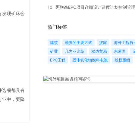
10
阿联酋EPC项目详细设计进度计划控制管
有发现矿床会
热门标签
建筑
融资的主要方式
披露
海外工程行
矿业
几内亚比绍
双边贸易
东道国
EPC工程
固体氧化物燃料电池
股权重组
种选项都具有
行业中，要降