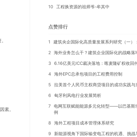
10
工程换资源的祖师爷-牟其中
点赞排行
资。
1
建筑央企国际化高质量发展系列研究（一）
2
海外业务怎么干？建筑企业国际化的战略落
3
6.16亿美元ICC裁决落地：喀麦隆矿权收
4
海外EPC总承包项目的工程费用控制
5
拉美首个人民币主权商贷项目的成功实践与
6
匈牙利风电行业发展简析
7
电网互联赋能能源多元化转型——以巴基斯
因素。
例
8
海外工程项目成本管理体系研究
9
新能源视角下国际输变电工程的机遇、挑战