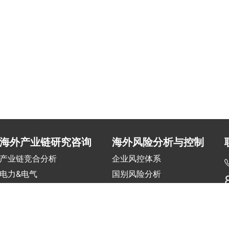
海外产业链研究咨询
海外风险分析与控制
产业链竞合分析
企业风控体系
电力&电气
国别风险分析
交通&基建&水务
项目风险评估
建材&机械
海外风险培训
冶金&化工