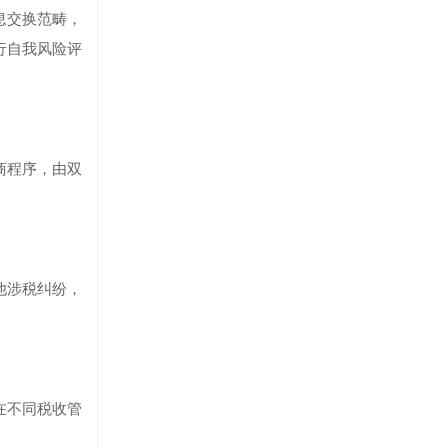
息交换范畴，
行自我风险评
商程序，由双
他涉税纠纷，
在不同税收管