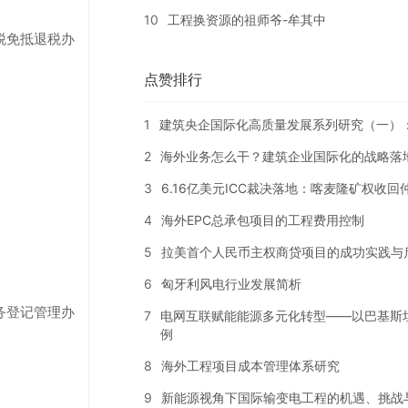
10
工程换资源的祖师爷-牟其中
税免抵退税办
点赞排行
。
1
建筑央企国际化高质量发展系列研究（一）
2
海外业务怎么干？建筑企业国际化的战略落
3
6.16亿美元ICC裁决落地：喀麦隆矿权收
4
海外EPC总承包项目的工程费用控制
5
拉美首个人民币主权商贷项目的成功实践与
6
匈牙利风电行业发展简析
务登记管理办
7
电网互联赋能能源多元化转型——以巴基斯
例
8
海外工程项目成本管理体系研究
9
新能源视角下国际输变电工程的机遇、挑战