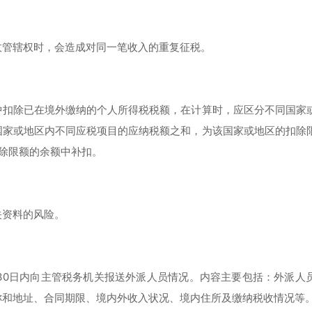
收管辖权时，会造成对同一笔收入的重复征税。
中扣除已在境外缴纳的个人所得税税额，在计算时，应区分不同国家
国家或地区内不同应税项目的应纳税额之和，为该国家或地区的扣除
除限额的余额中补扣。
关资料的风险。
30日内向主管税务机关报送外派人员情况。内容主要包括：外派人
称和地址、合同期限、境内外收入状况、境内住所及缴纳税收情况等