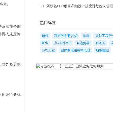
风险。
10
阿联酋EPC项目详细设计进度计划控制管
热门标签
法及实施条例
所得按规定弥
建筑
融资的主要方式
披露
海外工程行
矿业
几内亚比绍
双边贸易
东道国
EPC工程
固体氧化物燃料电池
股权重组
府对外签署的
至县级税务机