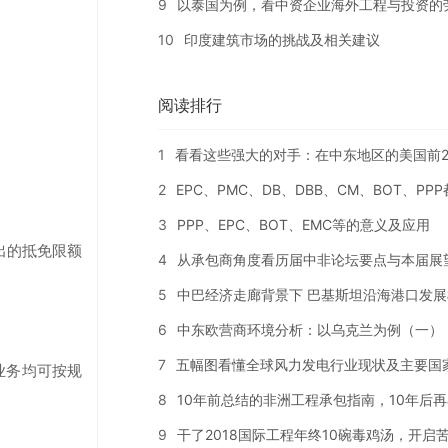
9
以泰国为例，看中资企业海外工程与投资的
10
印度建筑市场的挑战及相关建议
阅读排行
1
看看这些强大的对手：在中东地区的美国前2
2
EPC、PMC、DB、DBB、CM、BOT、PP
3
PPP、EPC、BOT、EMC等的意义及应用
出的抵免限额
4
从承包商角度看历届中非论坛要点与本届展
5
中巴经济走廊背景下 巴基斯坦沿海港口发展
6
中东欧营商环境分析：以乌克兰为例（一）
7
五幅图看懂全球风力发电行业现状及主要国
业务均可按规
8
10年前总结的非洲工程承包指南，10年后
9
干了2018国际工程年终10碗毒鸡汤，开启苦