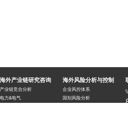
海外产业链研究咨询
海外风险分析与控制
产业链竞合分析
企业风控体系
电力&电气
国别风险分析
交通&基建&水务
项目风险评估
建材&机械
海外风险培训
冶金&化工