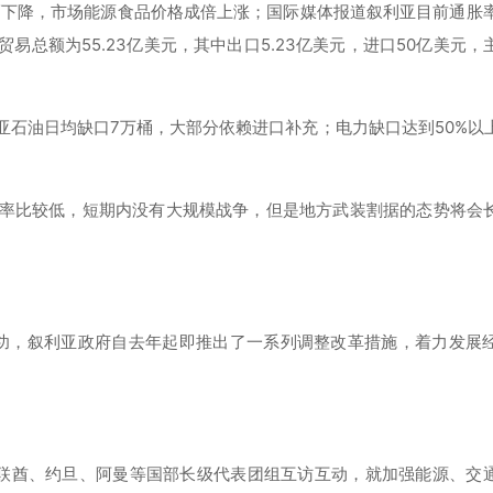
美元大幅下降，市场能源食品价格成倍上涨；国际媒体报道叙利亚目前通胀
贸易总额为55.23亿美元，其中出口5.23亿美元，进口50亿美元
亚石油日均缺口7万桶，大部分依赖进口补充；电力缺口达到50%以
几率比较低，短期内没有大规模战争，但是地方武装割据的态势将会
成功，叙利亚政府自去年起即推出了一系列调整改革措施，着力发展
联酋、约旦、阿曼等国部长级代表团组互访互动，就加强能源、交