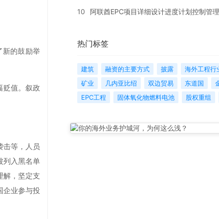
10
阿联酋EPC项目详细设计进度计划控制管
热门标签
了新的鼓励举
建筑
融资的主要方式
披露
海外工程行
矿业
几内亚比绍
双边贸易
东道国
幅贬值。叙政
EPC工程
固体氧化物燃料电池
股权重组
袭击等，人员
被列入黑名单
理解，坚定支
国企业参与投