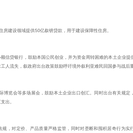
年向住房建设领域提供50亿叙镑贷款，用于建设保障性住房。
准成立小额信贷银行，鼓励本国公民创业，并为资金周转困难的本土企业提
术工人流失，叙政府出台政策鼓励呼吁境外叙利亚难民回国参与战后
革国际博览会等多场展会，鼓励本土企业出口创汇。同时出台有关规定
汇支出。
为法规，对定价、产品质量严格监管，同时对垄断和囤积居奇行为实