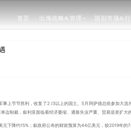
首页
出海战略&管理
国别市场&
遇
军事上节节胜利，收复了2 /3以上的国土。5月阿萨德总统参加大选
重单边制裁，叙利亚面临着经济萎缩、通胀失业严重、贸易逆差扩大
0亿美元下降约15%；叙政府公布的财政预算为44亿美元，较2019年的