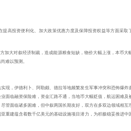
》，在提高投资便利化、加大政策优惠力度及保障投资权益等方面采取
美西方加大对叙经济制裁，造成能源粮食短缺，物价大幅上涨，本币大
远尚难以预测。
法实现，伊德利卜、阿勒颇、德拉等地频繁发生军事冲突和恐怖爆炸
企业面临融资保险难，资金汇路不通，当地币大幅贬值，航运困难及
。尽管面临诸多困难，但中叙两国长期友好，双方在多双边领域相互
利亚重建蕴含着数千亿美元的基础设施项目潜力，为积极稳妥推进中