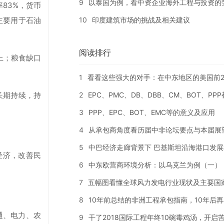
9
以泰国为例，看中资企业海外工程与投资的
率83%，货币
10
印度建筑市场的挑战及相关建议
，主要用于石油
阅读排行
上；粮食缺口
1
看看这些强大的对手：在中东地区的美国前2
2
EPC、PMC、DB、DBB、CM、BOT、PP
长期持续，持
3
PPP、EPC、BOT、EMC等的意义及应用
4
从承包商角度看历届中非论坛要点与本届展
5
中巴经济走廊背景下 巴基斯坦沿海港口发展
经济，改善民
6
中东欧营商环境分析：以乌克兰为例（一）
7
五幅图看懂全球风力发电行业现状及主要国
8
10年前总结的非洲工程承包指南，10年后
通、电力、农
9
干了2018国际工程年终10碗毒鸡汤，开启苦