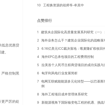
10
工程换资源的祖师爷-牟其中
点赞排行
1
建筑央企国际化高质量发展系列研究（一）
2
海外业务怎么干？建筑企业国际化的战略落
供低息优惠贷
3
6.16亿美元ICC裁决落地：喀麦隆矿权收
重建。
4
海外EPC总承包项目的工程费用控制
5
拉美首个人民币主权商贷项目的成功实践与
6
匈牙利风电行业发展简析
，严格控制黑
7
电网互联赋能能源多元化转型——以巴基斯
例
8
海外工程项目成本管理体系研究
行更严厉的处
9
新能源视角下国际输变电工程的机遇、挑战