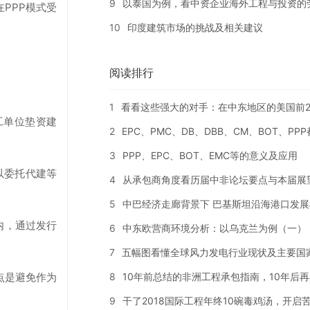
9
以泰国为例，看中资企业海外工程与投资的
在PPP模式受
10
印度建筑市场的挑战及相关建议
阅读排行
1
看看这些强大的对手：在中东地区的美国前2
工单位垫资建
2
EPC、PMC、DB、DBB、CM、BOT、PP
3
PPP、EPC、BOT、EMC等的意义及应用
或以委托代建等
4
从承包商角度看历届中非论坛要点与本届展
5
中巴经济走廊背景下 巴基斯坦沿海港口发展
内，通过发行
6
中东欧营商环境分析：以乌克兰为例（一）
7
五幅图看懂全球风力发电行业现状及主要国
8
10年前总结的非洲工程承包指南，10年后
点是避免作为
9
干了2018国际工程年终10碗毒鸡汤，开启苦