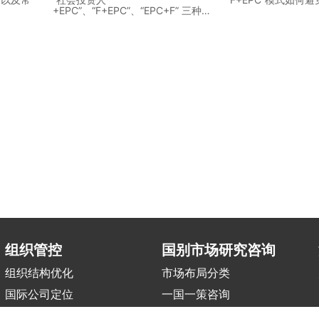
+EPC”、“F+EPC”、“EPC+F” 三种模
式的本质区别！
组织管控
国别市场研究咨询
组织结构优化
市场布局分类
国际公司定位
一国一策咨询
区域中心搭建