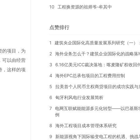
10
工程换资源的祖师爷-牟其中
点赞排行
1
建筑央企国际化高质量发展系列研究（一）
资的项目，为
2
海外业务怎么干？建筑企业国际化的战略落
，可以由经营
3
6.16亿美元ICC裁决落地：喀麦隆矿权收
持，这样的项
4
海外EPC总承包项目的工程费用控制
5
拉美首个人民币主权商贷项目的成功实践与
6
匈牙利风电行业发展简析
7
电网互联赋能能源多元化转型——以巴基斯
例
8
海外工程项目成本管理体系研究
9
新能源视角下国际输变电工程的机遇、挑战