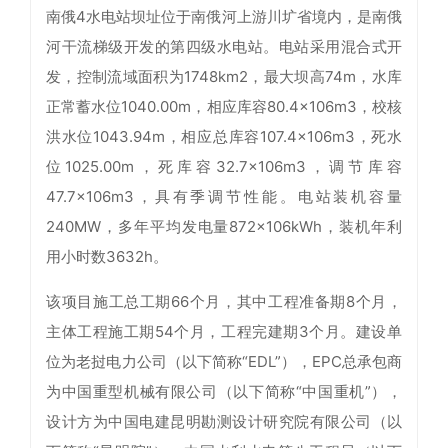
南俄4水电站坝址位于南俄河上游川圹省境内，是南俄
河干流梯级开发的第四级水电站。电站采用混合式开
发，控制流域面积为1748km2，最大坝高74m，水库
正常蓄水位1040.00m，相应库容80.4×106m3，校核
洪水位1043.94m，相应总库容107.4×106m3，死水
位1025.00m，死库容32.7×106m3，调节库容
47.7×106m3，具有季调节性能。电站装机容量
240MW，多年平均发电量872×106kWh，装机年利
用小时数3632h。
该项目施工总工期66个月，其中工程准备期8个月，
主体工程施工期54个月，工程完建期3个月。建设单
位为老挝电力公司（以下简称“EDL”），EPC总承包商
为中国重型机械有限公司（以下简称“中国重机”），
设计方为中国电建昆明勘测设计研究院有限公司（以