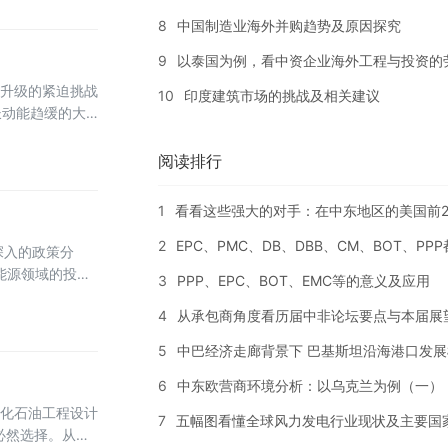
8
中国制造业海外并购趋势及原因探究
9
以泰国为例，看中资企业海外工程与投资的
升级的紧迫挑战
10
印度建筑市场的挑战及相关建议
长动能趋缓的大
支持体系及典型
可行路径，挖掘
阅读排行
1
看看这些强大的对手：在中东地区的美国前2
2
EPC、PMC、DB、DBB、CM、BOT、PP
而深入的政策分
能源领域的投
3
PPP、EPC、BOT、EMC等的意义及应用
确定性与商业可行
4
从承包商角度看历届中非论坛要点与本届展
5
中巴经济走廊背景下 巴基斯坦沿海港口发展
6
中东欧营商环境分析：以乌克兰为例（一）
化石油工程设计
7
五幅图看懂全球风力发电行业现状及主要国
必然选择。从战