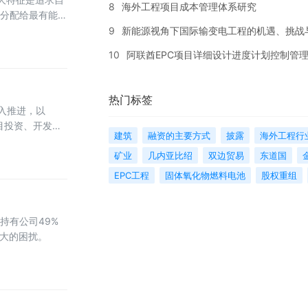
8
海外工程项目成本管理体系研究
分配给最有能力
9
新能源视角下国际输变电工程的机遇、挑战
10
阿联酋EPC项目详细设计进度计划控制管
热门标签
入推进，以
目投资、开发带
建筑
融资的主要方式
披露
海外工程行
矿业
几内亚比绍
双边贸易
东道国
EPC工程
固体氧化物燃料电池
股权重组
持有公司49%
很大的困扰。