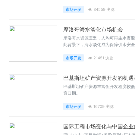
略层面看，这是积极响应国家能源战略
源配置；从公司自身发展出发，“走出
市场开发
34559 浏览
路径。
摩洛哥海水淡化市场机会
摩洛哥水资源匮乏，人均可再生水资源
此背景下，海水淡化成为保障供水安全的
MED 转向反渗透（RO）工艺，政府
约 40 亿立方米用水缺口，需建设
市场开发
21451 浏览
望收获更多利益。
巴基斯坦矿产资源开发的机遇
巴基斯坦矿产资源丰富但开发程度较低
窗口期。
市场开发
16709 浏览
国际工程市场变化与中国企业
“私人业主+项目融资+风险原则+买