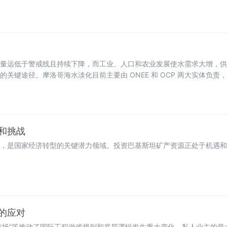
、落实中国石油化工集团有限公司党组决策部署的重要举措，关乎国家能
去”是突破国内市场瓶颈、实现可持续发展、提升综合实力、向国际型工程
量远低于警戒线且持续下降，而工业、人口和农业发展使水需求大增，供
关键途径。摩洛哥海水淡化目前主要由 ONEE 和 OCP 两大实体负责
加大投入规划建设更多海水淡化厂。但现有的海水淡化能力仍不足，预计到 2
大量新厂。摩洛哥海水淡化领域蕴含机遇，现阶段部分中国企业已成功进入
和挑战
，是国家经济转型的关键潜力领域。投资巴基斯坦矿产资源正处于机遇和
的应对
方市场”等推动了国际工程游戏规则和底层逻辑发生重大变化。私人业主的最