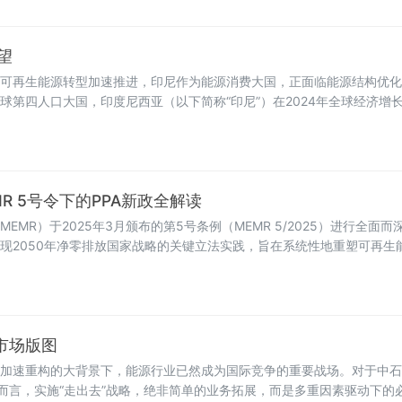
望
可再生能源转型加速推进，印尼作为能源消费大国，正面临能源结构优化
球第四人口大国，印度尼西亚（以下简称“印尼”）在2024年全球经济增
增速，展现出强劲的经济韧性。本文通过系统梳理印尼新能源资源潜力、政策
，并基于中国与印尼双边合作基础，探索中国企业参与印尼新能源建设的
R 5号令下的PPA新政全解读
MR）于2025年3月颁布的第5号条例（MEMR 5/2025）进行全面
现2050年净零排放国家战略的关键立法实践，旨在系统性地重塑可再生
025通过一系列制度创新，显著提升了可再生能源购电协议（PPA）的法律
格局。
市场版图
加速重构的大背景下，能源行业已然成为国际竞争的重要战场。对于中石
）而言，实施“走出去”战略，绝非简单的业务拓展，而是多重因素驱动下的