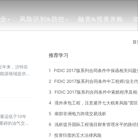
行业
风险识别&防控
融资&投资并购
首
推荐学习
近年来，沙特在
1
FIDIC 2017版系列合同条件中保函相关问
能源领域提供参
2
FIDIC 2017版系列合同条件中工程师/业
3
FIDIC 2017版系列合同条件中索赔程序及
4
境外承包工程，注意避开七大税务风险“雷区
5
南部非洲电力跨境交易浅析
量远低于10年
为重磅的油气交
6
浅析提升国际工程项目财务管理水平的路径
外的广泛关注。
7
投资印度的五大法律风险