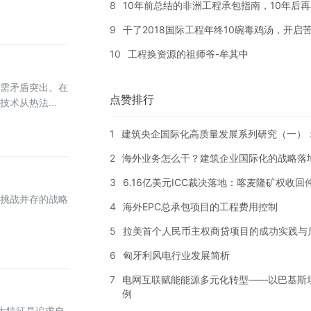
8
10年前总结的非洲工程承包指南，10年后
源安全与全球资
公司转型的关键
9
干了2018国际工程年终10碗毒鸡汤，开启苦
10
工程换资源的祖师爷-牟其中
需矛盾突出。在
点赞排行
，技术从热法
050 年仍存在
，未来持续深耕有
1
建筑央企国际化高质量发展系列研究（一）
2
海外业务怎么干？建筑企业国际化的战略落
3
6.16亿美元ICC裁决落地：喀麦隆矿权收
挑战并存的战略
4
海外EPC总承包项目的工程费用控制
5
拉美首个人民币主权商贷项目的成功实践与
6
匈牙利风电行业发展简析
7
电网互联赋能能源多元化转型——以巴基斯
例
大特征是追求自