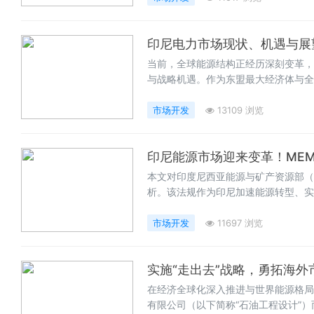
印尼电力市场现状、机遇与展
当前，全球能源结构正经历深刻变革，
与战略机遇。作为东盟最大经济体与全
环境下，逆势实现5.03%的GDP
项目实践，深度剖析其新能源发展现状
市场开发
13109 浏览
电力领域务实合作的关键突破口。
印尼能源市场迎来变革！MEM
本文对印度尼西亚能源与矿产资源部（ME
析。该法规作为印尼加速能源转型、实
资、开发与运营框架。MEMR 5/2
性，深刻地影响着印尼电力市场的现有
市场开发
11697 浏览
实施“走出去”战略，勇拓海外
在经济全球化深入推进与世界能源格局
有限公司（以下简称“石油工程设计”