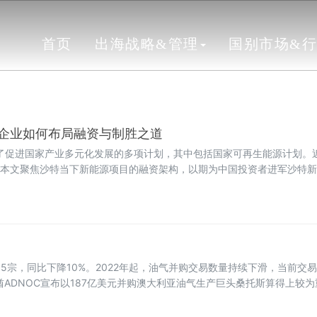
首页
出海战略&管理
国别市场&
企业如何布局融资与制胜之道
定了促进国家产业多元化发展的多项计划，其中包括国家可再生能源计划。
本文聚焦沙特当下新能源项目的融资架构，以期为中国投资者进军沙特新
85宗，同比下降10%。2022年起，油气并购交易数量持续下滑，当前交易
酋ADNOC宣布以187亿美元并购澳大利亚油气生产巨头桑托斯算得上较
并购大案，但是国际油气并购市场所表现出来的五个特征还是引起了业内