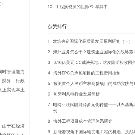
质：
10
工程换资源的祖师爷-牟其中
点赞排行
1
建筑央企国际化高质量发展系列研究（一）
2
海外业务怎么干？建筑企业国际化的战略落
3
6.16亿美元ICC裁决落地：喀麦隆矿权收
同时管理能力
4
海外EPC总承包项目的工程费用控制
，财务，行政
5
拉美首个人民币主权商贷项目的成功实践与
真正实现本土
6
匈牙利风电行业发展简析
7
电网互联赋能能源多元化转型——以巴基斯
例
8
海外工程项目成本管理体系研究
。由于在经济
9
新能源视角下国际输变电工程的机遇、挑战
地合格的人才