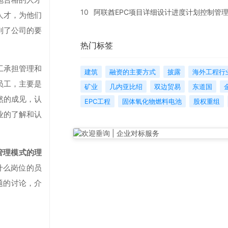
10
阿联酋EPC项目详细设计进度计划控制管
人才，为他们
到了公司的要
热门标签
工承担管理和
建筑
融资的主要方式
披露
海外工程行
员工，主要是
矿业
几内亚比绍
双边贸易
东道国
然的成见，认
EPC工程
固体氧化物燃料电池
股权重组
业的了解和认
化管理模式的理
什么岗位的员
题的讨论，介