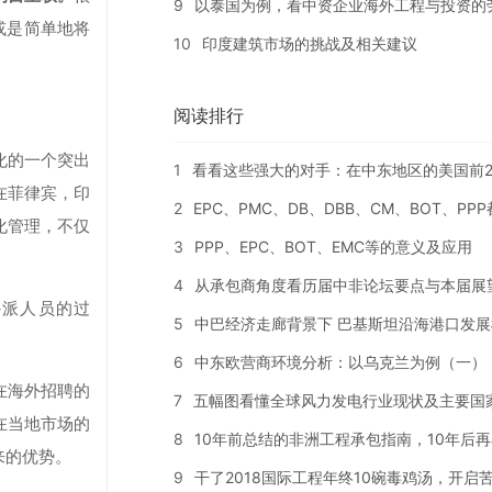
9
以泰国为例，看中资企业海外工程与投资的
或是简单地将
10
印度建筑市场的挑战及相关建议
阅读排行
化的一个突出
1
看看这些强大的对手：在中东地区的美国前2
在菲律宾，印
2
EPC、PMC、DB、DBB、CM、BOT、PP
化管理，不仅
3
PPP、EPC、BOT、EMC等的意义及应用
4
从承包商角度看历届中非论坛要点与本届展
外派人员的过
5
中巴经济走廊背景下 巴基斯坦沿海港口发展
6
中东欧营商环境分析：以乌克兰为例（一）
在海外招聘的
7
五幅图看懂全球风力发电行业现状及主要国
在当地市场的
8
10年前总结的非洲工程承包指南，10年后
来的优势。
9
干了2018国际工程年终10碗毒鸡汤，开启苦