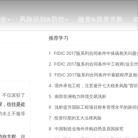
行业
风险识别&防控
融资&投资并购
推荐学习
1
FIDIC 2017版系列合同条件中保函相关问
2
FIDIC 2017版系列合同条件中工程师/业
3
FIDIC 2017版系列合同条件中索赔程序及
4
境外承包工程，注意避开七大税务风险“雷区
，不仅派驻了
5
南部非洲电力跨境交易浅析
家，往往是处
6
浅析提升国际工程项目财务管理水平的路径
的水土不服等
7
投资印度的五大法律风险
8
中国制造业海外并购趋势及原因探究
的自主权。
很