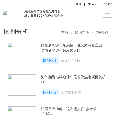
新闻
News
English
海外业务与国际化战略专家
Togg
成功服务300+优秀出海企业
navi
国别分析
首页
知识文库
国别分析
阿曼新能源市场展望：低调海湾君主国​，
走向新能源引领发展之路
国别分析
8349 浏览
海外融资枯竭迫使印尼暂停煤电项目的扩
张
国别分析
7503 浏览
法国重启核电，这次能抓住“救命稻
草”吗？