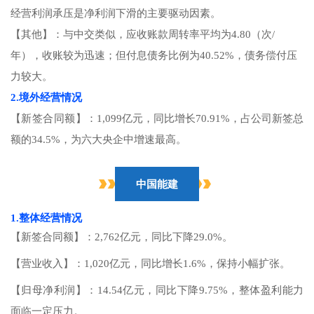
经营利润承压是净利润下滑的主要驱动因素。
【其他】：与中交类似，
应收账款周转率平均为4.80（次/
年），收账较为迅速；但付息债务比例为40.52%，债务偿付压
力较大。
2.境外经营情况
【
新签
合同额
】
：
1,099亿元，同比增长70.91%，占公司新签总
额的34.5%，为六大央企中增速最高。
中国能建
1.整体经营情况
【
新签合同额
】：2,762亿元，同比下降29.0%。
【营业收入
】：1,020亿元，同比增长1.6%，保持小幅扩张。
【归母净利润】：14.54亿元，同比下降9.75%，整体盈利能力
面临一定压力。