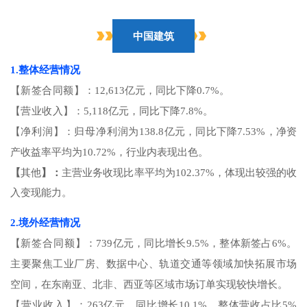
中国建筑
1.整体经营情况
【
新签合同额
】：
12,613亿元，同比下降0.7%。
【
营业收入
】：5,118亿元，同比下降7.8%。
【
净利
润
】：
归母净
利润为
138.8亿元，同比下
降
7.53%，净资
产收益率平均为10.72%，行业内表现出色。
【
其他
】：
主营业务收现比率平均为102.37%，体现出较强的收
入变现能力。
2.境外经营情况
【
新签合
同额
】：
739亿元，同比增长9.5%，整体新签占6%。
主要
聚焦工业厂房、数据中心、轨道交通等领域加快拓展市场
空间，在东南亚、北非、西亚等区域市场订单实现较快增长。
【
营
业收入
】：
263亿元，同比增长10.1%，整体营收占比5%