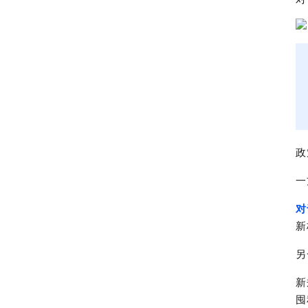
政
一
对
新
另
新
囤