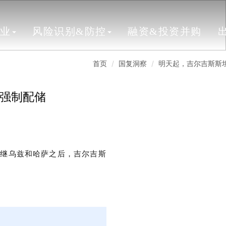
行业
风险识别&防控
融资&投资并购
首页
国复洞察
明天起，吉尔吉斯斯
强制配储
。
继乌兹和哈萨之后，吉尔吉斯