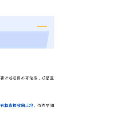
会要求老项目补齐储能，或是重
府有权直接收回土地
。依靠早期