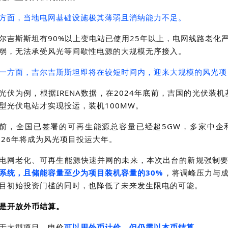
方面，当地电网基础设施极其薄弱且消纳能力不足。
尔吉斯斯坦有90%以上变电站已使用25年以上，电网线路老化
弱，无法承受风光等间歇性电源的大规模无序接入。
一方面，吉尔吉斯斯坦即将在较短时间内，迎来大规模的风光项
光伏为例，根据IRENA数据，在2024年底前，吉国的光伏装机基
型光伏电站才实现投运，装机100MW。
前，全国已签署的可再生能源总容量已经超5GW，多家中企
026年将成为风光项目投运大年。
电网老化、可再生能源快速并网的未来，本次出台的新规强制
系统，且储能容量至少为项目装机容量的30%
，将调峰压力与
目初始投资门槛的同时，也降低了未来发生限电的可能。
是开放外币结算。
于大型项目，
电价
可以用外币计价，但仍需以本币结算。