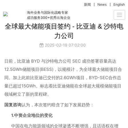
新闻
News
English
国复洞察
海外业务与国际化战略专家
Togg
成功服务300+优秀出海企业
navi
全球最大储能项目签约 - 比亚迪 & 沙特电
力公司
2025-02-19 07:02:00
日前，比亚迪 BYD 与沙特电力公司 SEC 成功签署容量高达
12.5GWh储能项目(BESS)，以规模计，为全球最大储能项目合
同。加上此前比亚迪已交付的2.6GWh项目，BYD-SEC合作总
量已超过15GWh。标志着比亚迪储能在全球超大规模储能项目
领域树立了新的里程碑。
国复咨询
认为，本次签约暗含了如下发展趋势：
1.中资企业地位的变化
中国在电力能源领域的全球渗透不断增强，且话语权在增