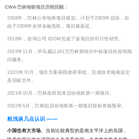
CWA 巴林地铁项目历程回顾：
年，巴林公布地铁项目规划，计划于
年启动，后
2008
2009
由于
年全球金融危机，项目被延迟。
2008
年，咨询公司
完成了该项目的可行性研究。
2018
IDOM
年
月，毕马威以
万巴林第纳尔中标项目的咨询顾
2019
11
161
问服务。
2020年10月，项目方案获得政府审批，完成技术规格设定
及招标文件。
年
月，巴林政府批准启动地铁第一期项目。
2021
10
年
月，巴林拟启动地铁第一期项目投标资格预审。
2022
5
粗浅谈几点认识 ——
小国也有大市场
。当前比较典型的是南太平洋上的岛国，