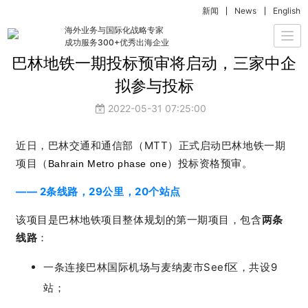
新闻
News
English
国复洞察
海外业务与国际化战略专家
Togg
成功服务300+优秀出海企业
navi
巴林地铁一期投标预审将启动，三家中企
拟参与投标
2022-05-31 07:25:00
近日，巴林交通和通信部（MTT）正式启动巴林地铁一期
项目（
）投标资格预审。
Bahrain Metro phase one
—— 2条线路，29公里，20个站点
该项目是巴林地铁项目整体规划的第一期项目，包含
两条
线路
：
一条连接巴林国际机场与麦纳麦市Seef区，共设9
站；