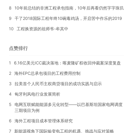
8
10年前总结的非洲工程承包指南，10年后再看仍然字字珠玑
9
干了2018国际工程年终10碗毒鸡汤，开启苦中作乐的2019
10
工程换资源的祖师爷-牟其中
点赞排行
1
6.16亿美元ICC裁决落地：喀麦隆矿权收回仲裁案深度复盘
2
海外EPC总承包项目的工程费用控制
3
拉美首个人民币主权商贷项目的成功实践与启示
4
匈牙利风电行业发展简析
5
电网互联赋能能源多元化转型——以巴基斯坦国家电网调度
三期项目为例
6
海外工程项目成本管理体系研究
7
新能源视角下国际输变电工程的机遇、挑战与应对策略